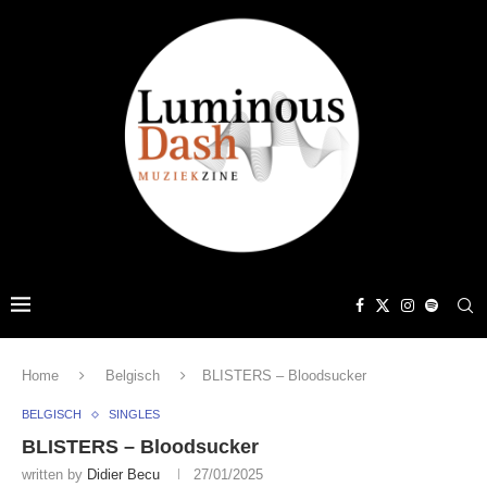
Home
Belgisch
BLISTERS – Bloodsucker
BELGISCH
SINGLES
BLISTERS – Bloodsucker
written by
Didier Becu
27/01/2025