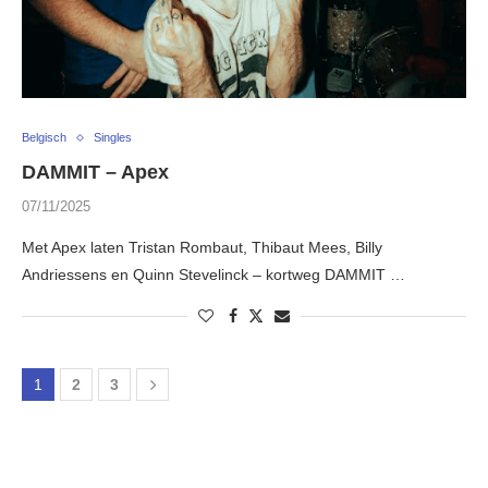
Belgisch
Singles
DAMMIT – Apex
07/11/2025
Met Apex laten Tristan Rombaut, Thibaut Mees, Billy
Andriessens en Quinn Stevelinck – kortweg DAMMIT …
1
2
3