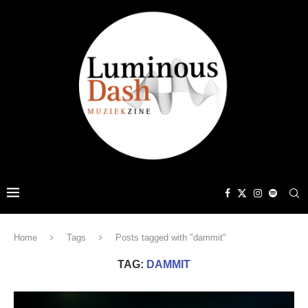
Home
Tags
Posts tagged with "dammit"
TAG:
DAMMIT