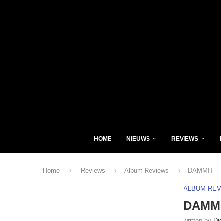
HOME
NIEUWS
REVIEWS
Home
Reviews
Album Reviews
DAMMIT –
ALBUM RE
DAMMI
written by
Di