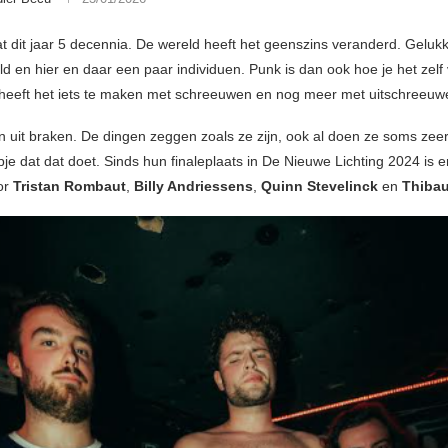
t dit jaar 5 decennia. De wereld heeft het geenszins veranderd. Gelukk
 en hier en daar een paar individuen. Punk is dan ook hoe je het zelf v
 heeft het iets te maken met schreeuwen en nog meer met uitschreeuw
uit braken. De dingen zeggen zoals ze zijn, ook al doen ze soms zee
pje dat dat doet. Sinds hun finaleplaats in De Nieuwe Lichting 2024 is e
or
Tristan Rombaut
,
Billy Andriessens
,
Quinn Stevelinck
en
Thiba