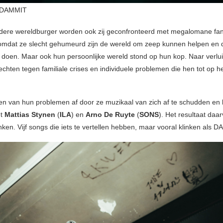
 DAMMIT
edere wereldburger worden ook zij geconfronteerd met megalomane fan
mdat ze slecht gehumeurd zijn de wereld om zeep kunnen helpen en 
doen. Maar ook hun persoonlijke wereld stond op hun kop. Naar verlu
vechten tegen familiale crises en individuele problemen die hen tot op h
den van hun problemen af door ze muzikaal van zich af te schudden en
et
Mattias Stynen
(
ILA
) en
Arno De Ruyte
(
SONS
). Het resultaat daa
linken. Vijf songs die iets te vertellen hebben, maar vooral klinken als 