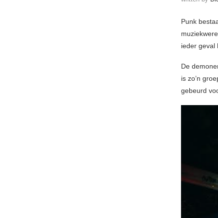
Punk bestaa
muziekwereld
ieder geval
De demonen 
is zo’n groe
gebeurd vo