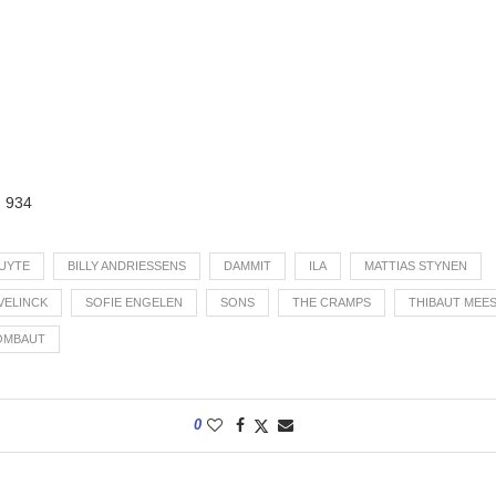
:
934
UYTE
BILLY ANDRIESSENS
DAMMIT
ILA
MATTIAS STYNEN
VELINCK
SOFIE ENGELEN
SONS
THE CRAMPS
THIBAUT MEE
OMBAUT
0