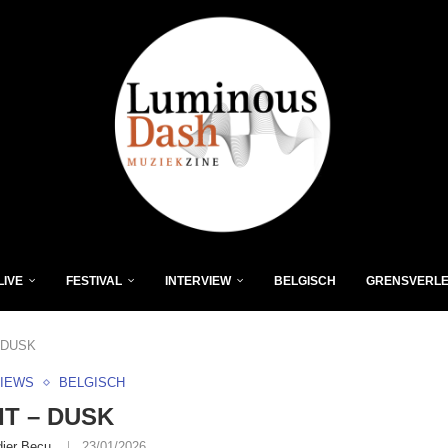
LIVE
FESTIVAL
INTERVIEW
BELGISCH
GRENSVERL
 DUSK
VIEWS
BELGISCH
T – DUSK
dier Becu
23/01/2026