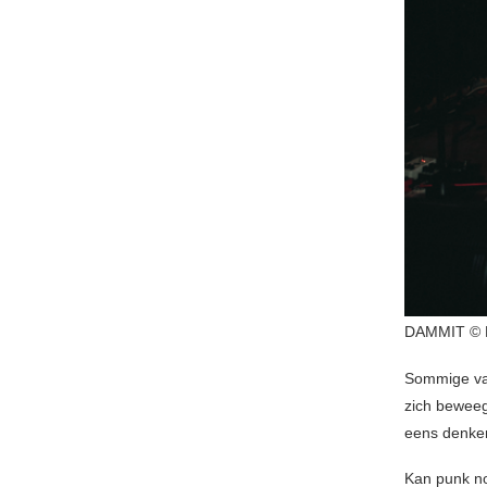
DAMMIT ©
Sommige va
zich beweegt
eens denke
Kan punk no