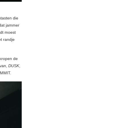
tasten die
dat jammer
idt moest
et randje
 kropen de
rvan,
DUSK
,
DAMMIT.