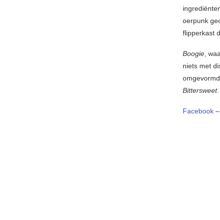
ingrediënte
oerpunk gec
flipperkast d
Boogie
, waa
niets met d
omgevormd w
Bittersweet
.
Facebook