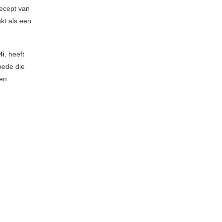
recept van
nkt als een
Hi
, heeft
oede die
en