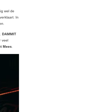
ig wel de
erklaart. In
en.
r.
DAMMIT
r veel
ut Mees
.