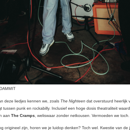
 DAMMIT
n deze liedjes kennen we, zoals
The Nighteen
dat overstuurd heerlijk v
 tussen punk en rockabilly. Inclusief een hoge dosis theatraliteit waar
n aan
The Cramps
, weliswaar zonder netkousen. Vermoeden we toch.
g origineel zijn, horen we je luidop denken? Toch wel. Kwestie van de j