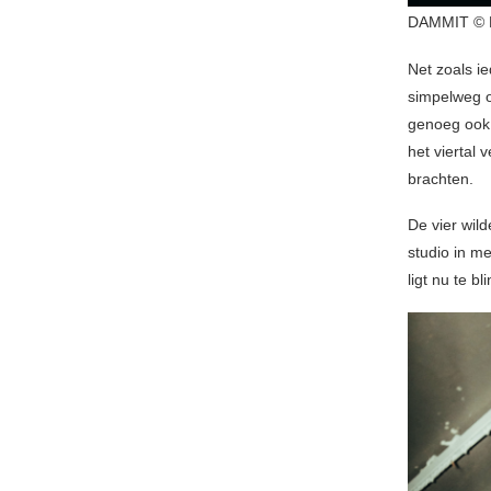
DAMMIT ©
Net zoals i
simpelweg o
genoeg ook 
het viertal 
brachten.
De vier wil
studio in m
ligt nu te b