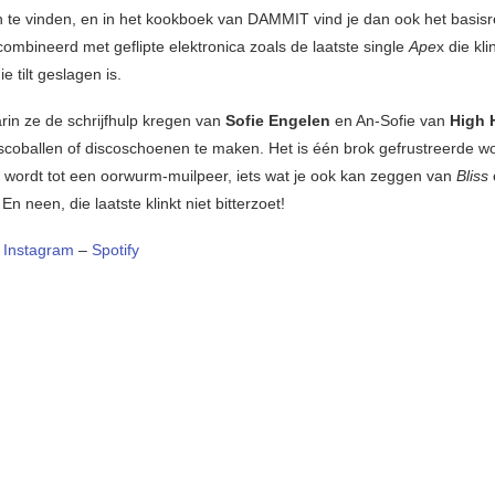
n te vinden, en in het kookboek van DAMMIT vind je dan ook het basis
ombineerd met geflipte elektronica zoals de laatste single
Ape
x die kli
ie tilt geslagen is.
rin ze de schrijfhulp kregen van
Sofie Engelen
en An-Sofie van
High 
iscoballen of discoschoenen te maken. Het is één brok gefrustreerde w
ordt tot een oorwurm-muilpeer, iets wat je ook kan zeggen van
Bliss
 En neen, die laatste klinkt niet bitterzoet!
–
Instagram
–
Spotify