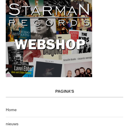
PAGINA’S
Home
nieuws