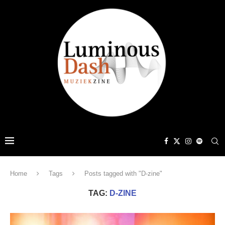
Home
Tags
Posts tagged with "D-zine"
TAG:
D-ZINE