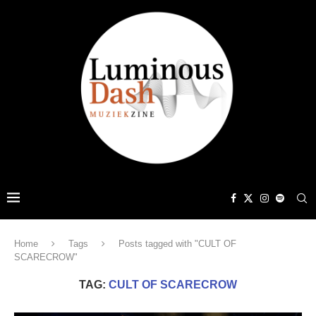
Home
Tags
Posts tagged with "CULT OF
SCARECROW"
TAG:
CULT OF SCARECROW