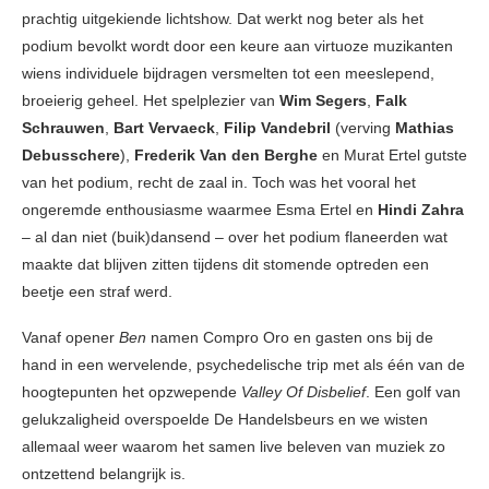
prachtig uitgekiende lichtshow. Dat werkt nog beter als het
podium bevolkt wordt door een keure aan virtuoze muzikanten
wiens individuele bijdragen versmelten tot een meeslepend,
broeierig geheel. Het spelplezier van
Wim Segers
,
Falk
Schrauwen
,
Bart Vervaeck
,
Filip Vandebril
(verving
Mathias
Debusschere
),
Frederik Van den Berghe
en Murat Ertel gutste
van het podium, recht de zaal in. Toch was het vooral het
ongeremde enthousiasme waarmee Esma Ertel en
Hindi Zahra
– al dan niet (buik)dansend – over het podium flaneerden wat
maakte dat blijven zitten tijdens dit stomende optreden een
beetje een straf werd.
Vanaf opener
Ben
namen Compro Oro en gasten ons bij de
hand in een wervelende, psychedelische trip met als één van de
hoogtepunten het opzwepende
Valley Of Disbelief
. Een golf van
gelukzaligheid overspoelde De Handelsbeurs en we wisten
allemaal weer waarom het samen live beleven van muziek zo
ontzettend belangrijk is.