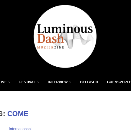
LIVE
FESTIVAL
INTERVIEW
BELGISCH
GRENSVERL
G:
COME
Internationaal