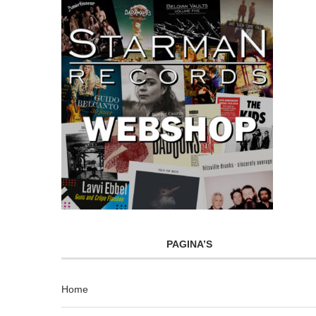
PAGINA’S
Home