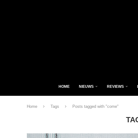
HOME
NIEUWS
REVIEWS
Home
Tags
Posts tagged with "come"
TA