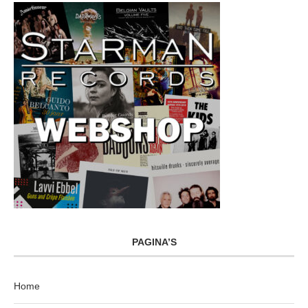
PAGINA’S
Home