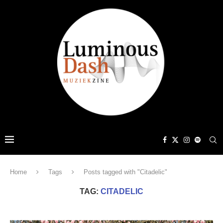
Home
Tags
Posts tagged with "Citadelic"
TAG:
CITADELIC