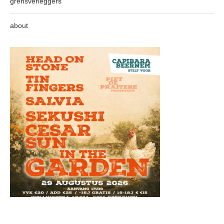
grensverleggers
about