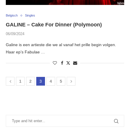
Belgisch
Singles
GALINE – Cake For Dinner (Polymoon)
06/09/2024
Galine is een artieste die we al vanaf het prille begin volgen.
Haar ep’s Fabulae …
1
2
3
4
5