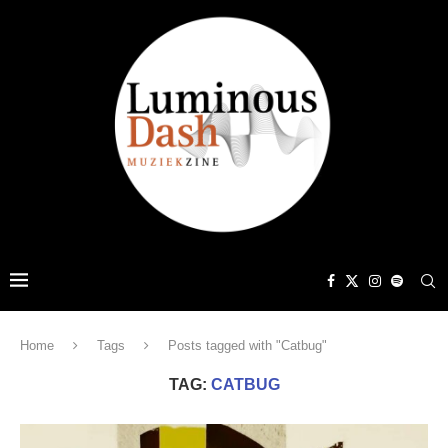
Home
Tags
Posts tagged with "Catbug"
TAG:
CATBUG