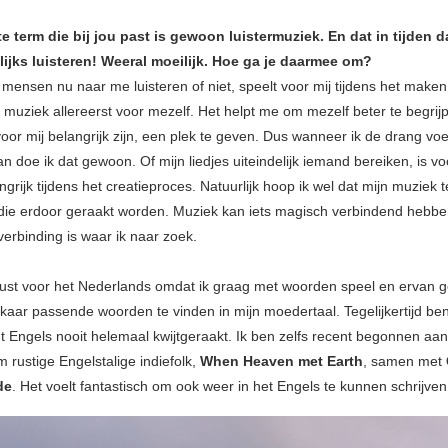
e term die bij jou past is gewoon luistermuziek. En dat in tijden 
ijks luisteren! Weeral moeilijk. Hoe ga je daarmee om?
f mensen nu naar me luisteren of niet, speelt voor mij tijdens het make
ijf muziek allereerst voor mezelf. Het helpt me om mezelf beter te begri
oor mij belangrijk zijn, een plek te geven. Dus wanneer ik de drang voe
an doe ik dat gewoon. Of mijn liedjes uiteindelijk iemand bereiken, is vo
grijk tijdens het creatieproces. Natuurlijk hoop ik wel dat mijn muziek 
die erdoor geraakt worden. Muziek kan iets magisch verbindend hebbe
verbinding is waar ik naar zoek.
ust voor het Nederlands omdat ik graag met woorden speel en ervan 
lkaar passende woorden te vinden in mijn moedertaal. Tegelijkertijd ben
et Engels nooit helemaal kwijtgeraakt. Ik ben zelfs recent begonnen aan
m rustige Engelstalige indiefolk,
When Heaven met Earth
, samen met
de
. Het voelt fantastisch om ook weer in het Engels te kunnen schrijven