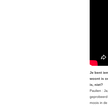
Je bent ie
woont is o
is, niet?
Paulien : J
geprobeerd 
moois in de