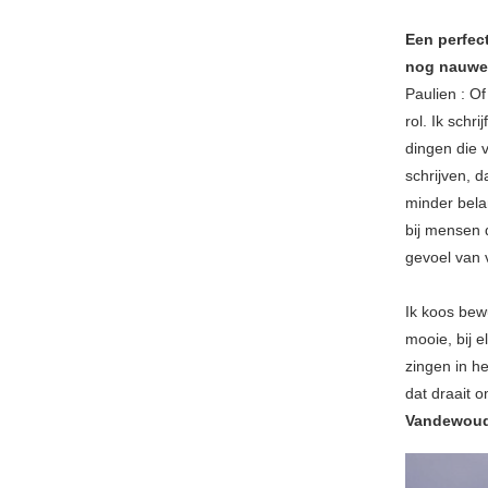
Een perfect
nog nauwel
Paulien : O
rol. Ik schr
dingen die v
schrijven, d
minder belan
bij mensen 
gevoel van 
Ik koos bew
mooie, bij e
zingen in h
dat draait o
Vandewou