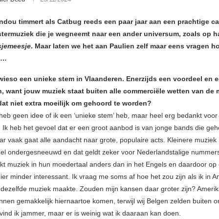
ndou timmert als Catbug reeds een paar jaar aan een prachtige car
istermuziek die je wegneemt naar een ander universum, zoals op ha
jemeesje
. Maar laten we het aan Paulien zelf maar eens vragen ho
t…
wieso een unieke stem in Vlaanderen. Enerzijds een voordeel en 
n, want jouw muziek staat buiten alle commerciële wetten van de 
dat niet extra moeilijk om gehoord te worden?
k heb geen idee of ik een ‘unieke stem’ heb, maar heel erg bedankt voor
 Ik heb het gevoel dat er een groot aanbod is van jonge bands die geh
r vaak gaat alle aandacht naar grote, populaire acts. Kleinere muziek 
el ondergesneeuwd en dat geldt zeker voor Nederlandstalige nummers
kt muziek in hun moedertaal anders dan in het Engels en daardoor op 
er minder interessant. Ik vraag me soms af hoe het zou zijn als ik in 
dezelfde muziek maakte. Zouden mijn kansen daar groter zijn? Ameri
unnen gemakkelijk hiernaartoe komen, terwijl wij Belgen zelden buiten 
 vind ik jammer, maar er is weinig wat ik daaraan kan doen.