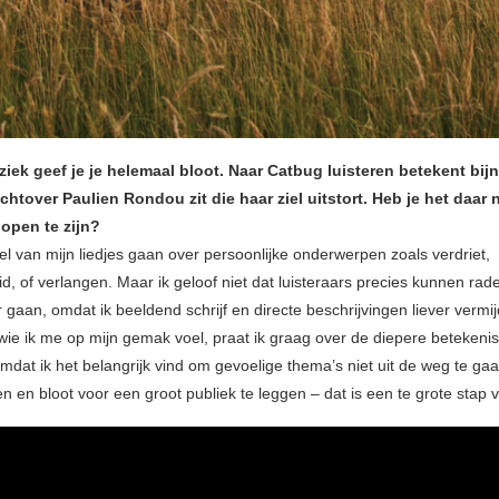
iek geef je je helemaal bloot. Naar Catbug luisteren betekent bijn
echtover Paulien Rondou zit die haar ziel uitstort. Heb je het daar n
open te zijn?
el van mijn liedjes gaan over persoonlijke onderwerpen zoals verdriet,
, of verlangen. Maar ik geloof niet dat luisteraars precies kunnen rad
 gaan, omdat ik beeldend schrijf en directe beschrijvingen liever vermi
wie ik me op mijn gemak voel, praat ik graag over de diepere betekenis
dat ik het belangrijk vind om gevoelige thema’s niet uit de weg te g
en en bloot voor een groot publiek te leggen – dat is een te grote stap 