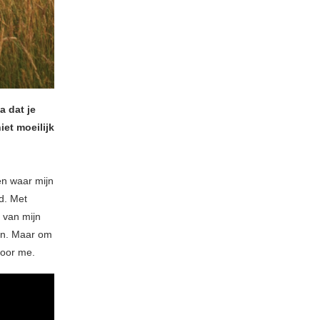
a dat je
iet moeilijk
en waar mijn
jd. Met
 van mijn
aan. Maar om
voor me.