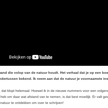
mand die volop van de natuur houdt. Het verhaal dat je op een boe
ndertussen bekend. Ik neem aan dat de natuur je voornaamste ins
a, dat klopt helemaal. Hoewel ik in de nieuwe nummers voor een volge
heb om daar wat afstand van te nemen, is dat best moeilijk. Er valt g
 natuur te ontdekken om over te schrijven!