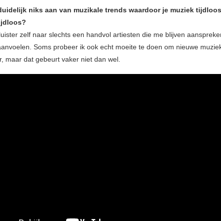
 duidelijk niks aan van muzikale trends waardoor je muziek tijdloo
ijdloos?
 luister zelf naar slechts een handvol artiesten die me blijven aansprek
s aanvoelen. Soms probeer ik ook echt moeite te doen om nieuwe muziek
, maar dat gebeurt vaker niet dan wel.