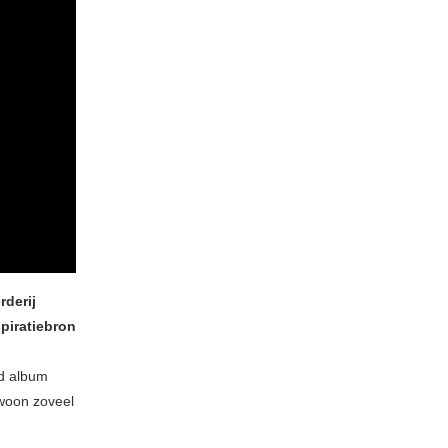
rderij
piratiebron
nd album
ewoon zoveel