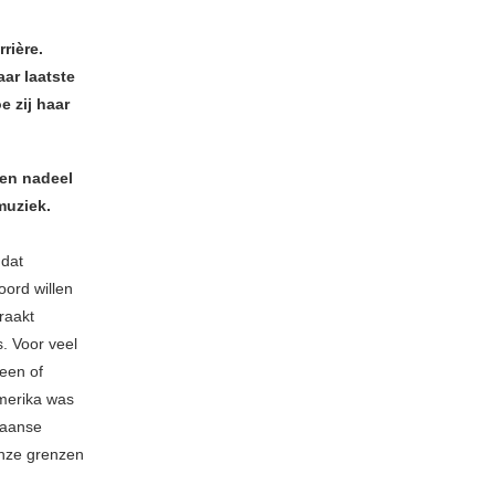
rière.
ar laatste
e zij haar
een nadeel
muziek.
 dat
oord willen
raakt
. Voor veel
een of
Amerika was
kaanse
onze grenzen