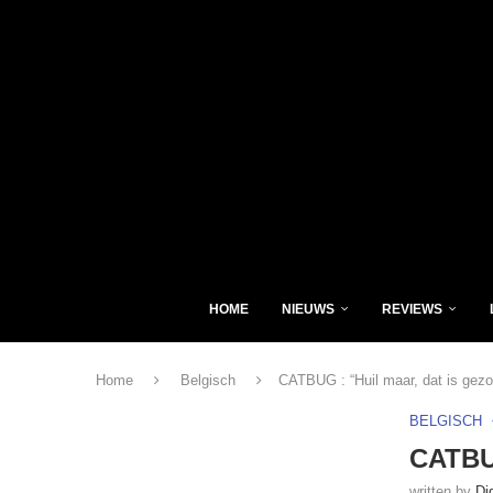
HOME
NIEUWS
REVIEWS
Home
Belgisch
CATBUG : “Huil maar, dat is gezo
BELGISCH
CATBUG
written by
Di