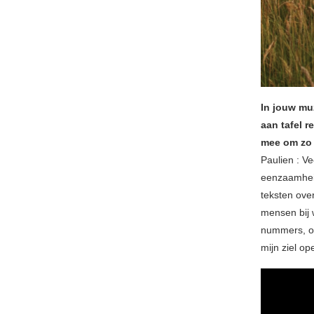
In jouw muz
aan tafel r
mee om zo 
Paulien : Ve
eenzaamheid
teksten over
mensen bij 
nummers, om
mijn ziel op