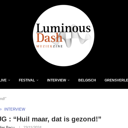
LIVE
FESTIVAL
INTERVIEW
BELGISCH
GRENSVERL
nd!”
INTERVIEW
 : “Huil maar, dat is gezond!”
dier Becu
23/11/2024