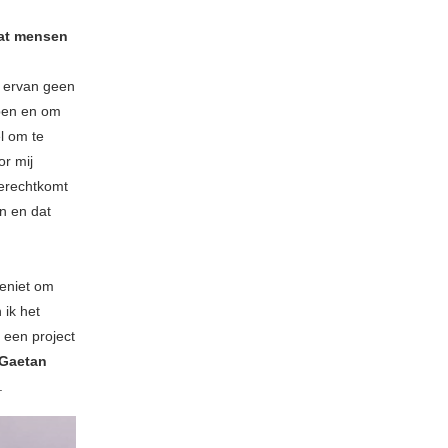
dat mensen
n ervan geen
jpen en om
l om te
or mij
terechtkomt
n en dat
geniet om
 ik het
 een project
Gaetan
.