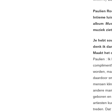
Paulien Ro
Intieme lu
album
Mus
muziek zie
Je hebt so
denk ik da
Maakt het 
Paulien : I
compliment!
worden, maa
daardoor sn
mensen klin
andere mani
geboren en 
artiesten k
treden. Dat