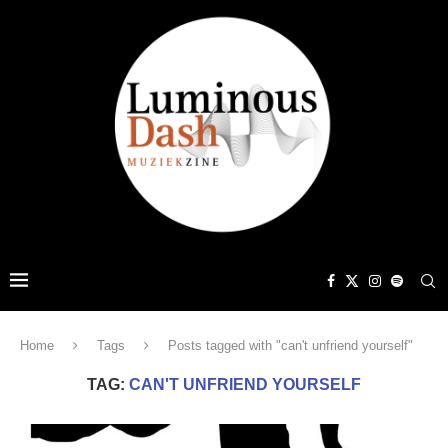
Home
Tags
Posts tagged with "can't unfriend yourself"
TAG:
CAN'T UNFRIEND YOURSELF