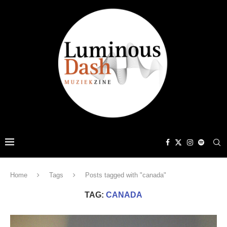
Home
Tags
Posts tagged with "canada"
TAG:
CANADA