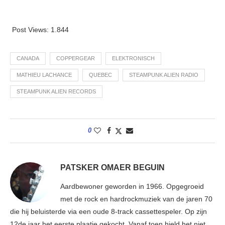
Post Views:
1.844
CANADA
COPPERGEAR
ELEKTRONISCH
MATHIEU LACHANCE
QUEBEC
STEAMPUNK ALIEN RADIO
STEAMPUNK ALIEN RECORDS
0
PATSKER OMAER BEGUIN
Aardbewoner geworden in 1966. Opgegroeid
met de rock en hardrockmuziek van de jaren 70
die hij beluisterde via een oude 8-track cassettespeler. Op zijn
12de jaar het eerste plaatje gekocht. Vanaf toen hield het niet