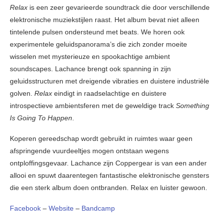
Relax
is een zeer gevarieerde soundtrack die door verschillende
elektronische muziekstijlen raast. Het album bevat niet alleen
tintelende pulsen ondersteund met beats. We horen ook
experimentele geluidspanorama’s die zich zonder moeite
wisselen met mysterieuze en spookachtige ambient
soundscapes. Lachance brengt ook spanning in zijn
geluidsstructuren met dreigende vibraties en duistere industriële
golven.
Relax
eindigt in raadselachtige en duistere
introspectieve ambientsferen met de geweldige track
Something
Is Going To Happen
.
Koperen gereedschap wordt gebruikt in ruimtes waar geen
afspringende vuurdeeltjes mogen ontstaan wegens
ontploffingsgevaar. Lachance zijn Coppergear is van een ander
allooi en spuwt daarentegen fantastische elektronische gensters
die een sterk album doen ontbranden. Relax en luister gewoon.
Facebook
–
Website
–
Bandcamp