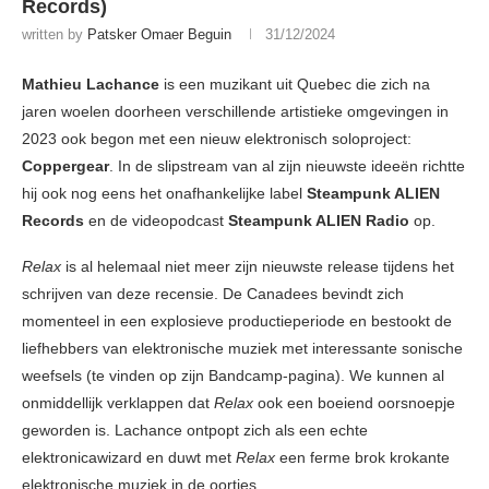
Records)
written by
Patsker Omaer Beguin
31/12/2024
Mathieu Lachance
is een muzikant uit Quebec die zich na
jaren woelen doorheen verschillende artistieke omgevingen in
2023 ook begon met een nieuw elektronisch soloproject:
Coppergear
. In de slipstream van al zijn nieuwste ideeën richtte
hij ook nog eens het onafhankelijke label
Steampunk ALIEN
Records
en de videopodcast
Steampunk ALIEN Radio
op.
Relax
is al helemaal niet meer zijn nieuwste release tijdens het
schrijven van deze recensie. De Canadees bevindt zich
momenteel in een explosieve productieperiode en bestookt de
liefhebbers van elektronische muziek met interessante sonische
weefsels (te vinden op zijn Bandcamp-pagina). We kunnen al
onmiddellijk verklappen dat
Relax
ook een boeiend oorsnoepje
geworden is. Lachance ontpopt zich als een echte
elektronicawizard en duwt met
Relax
een ferme brok krokante
elektronische muziek in de oortjes.