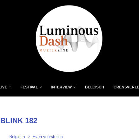
LIVE
FESTIVAL
INTERVIEW
BELGISCH
GRENSVERL
:
BLINK 182
Belgisch
Even voorstellen