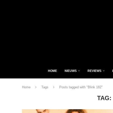
HOME
NIEUWS
REVIEWS
Home
Tags
Posts tagged with "Blink 182"
TAG