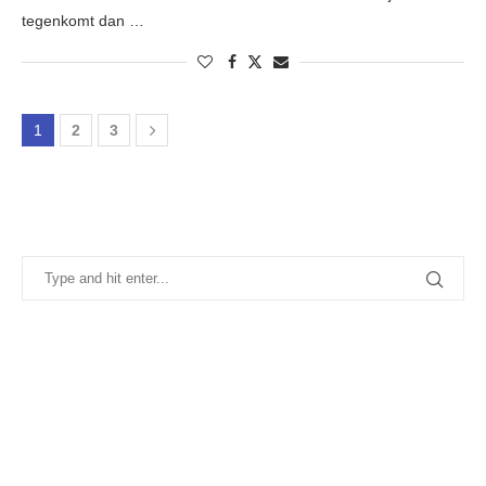
tegenkomt dan …
1
2
3