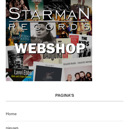
PAGINA’S
Home
nieuws