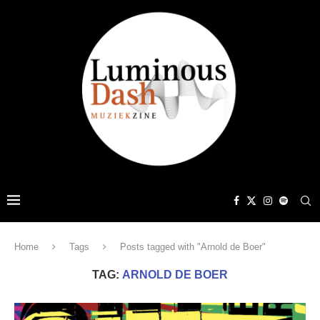
Home
Tags
Posts tagged with "Arnold de Boer"
TAG:
ARNOLD DE BOER