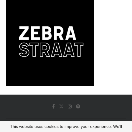
This website uses cookies to improve your experience. We'll
© 2022 - Luminous Dash All Rights Reserved