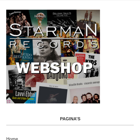
PAGINA’S
Home