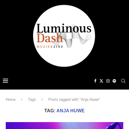
Home
Tags
Posts tagged with "Anja Huwe"
TAG:
ANJA HUWE