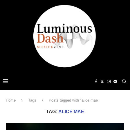
Home
Tags
Posts tagged with "alice mae"
TAG:
ALICE MAE