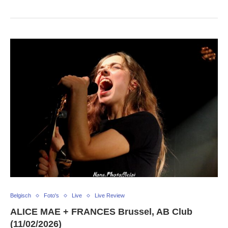
Belgisch
Foto's
Live
Live Review
ALICE MAE + FRANCES Brussel, AB Club
(11/02/2026)