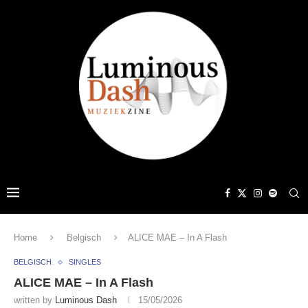
Home
Belgisch
ALICE MAE – In A Flash
BELGISCH
SINGLES
ALICE MAE – In A Flash
written by
Luminous Dash
15/05/2026