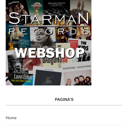
PAGINA’S
Home