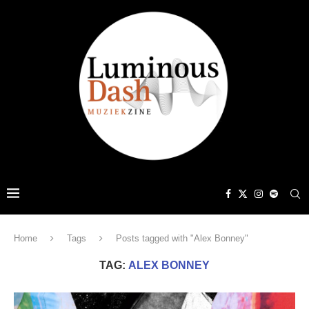
Home
Tags
Posts tagged with "Alex Bonney"
TAG:
ALEX BONNEY