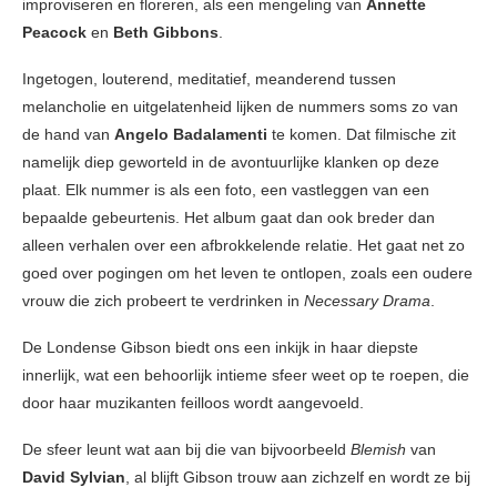
improviseren en floreren, als een mengeling van
Annette
Peacock
en
Beth Gibbons
.
Ingetogen, louterend, meditatief, meanderend tussen
melancholie en uitgelatenheid lijken de nummers soms zo van
de hand van
Angelo Badalamenti
te komen. Dat filmische zit
namelijk diep geworteld in de avontuurlijke klanken op deze
plaat. Elk nummer is als een foto, een vastleggen van een
bepaalde gebeurtenis. Het album gaat dan ook breder dan
alleen verhalen over een afbrokkelende relatie. Het gaat net zo
goed over pogingen om het leven te ontlopen, zoals een oudere
vrouw die zich probeert te verdrinken in
Necessary Drama
.
De Londense Gibson biedt ons een inkijk in haar diepste
innerlijk, wat een behoorlijk intieme sfeer weet op te roepen, die
door haar muzikanten feilloos wordt aangevoeld.
De sfeer leunt wat aan bij die van bijvoorbeeld
Blemish
van
David Sylvian
, al blijft Gibson trouw aan zichzelf en wordt ze bij