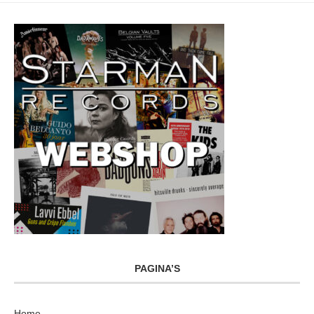
PAGINA’S
Home