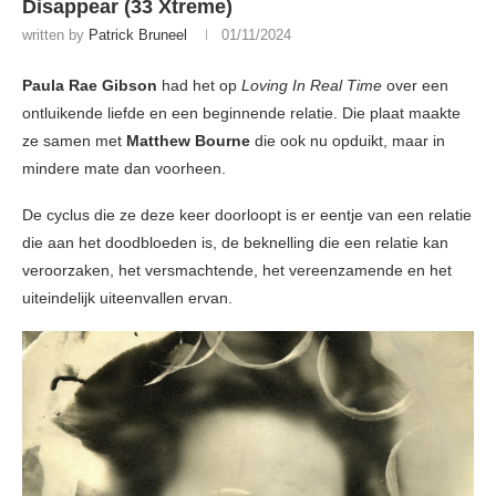
Disappear (33 Xtreme)
written by
Patrick Bruneel
01/11/2024
Paula Rae Gibson
had het op
Loving In Real Time
over een
ontluikende liefde en een beginnende relatie. Die plaat maakte
ze samen met
Matthew Bourne
die ook nu opduikt, maar in
mindere mate dan voorheen.
De cyclus die ze deze keer doorloopt is er eentje van een relatie
die aan het doodbloeden is, de beknelling die een relatie kan
veroorzaken, het versmachtende, het vereenzamende en het
uiteindelijk uiteenvallen ervan.