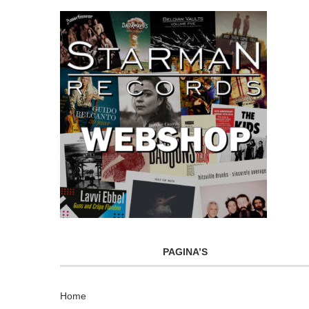
PAGINA’S
Home