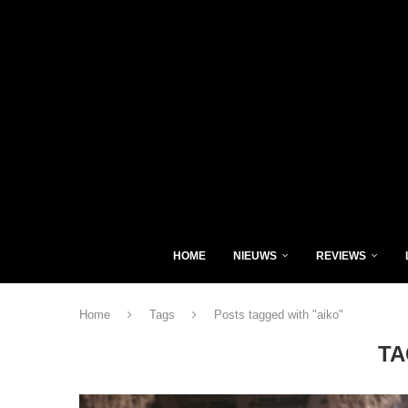
HOME
NIEUWS
REVIEWS
Home
Tags
Posts tagged with "aiko"
TA