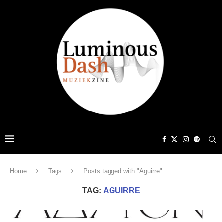
Home
Tags
Posts tagged with "Aguirre"
TAG:
AGUIRRE