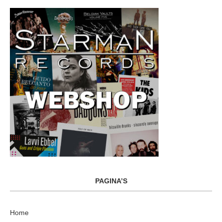
PAGINA’S
Home