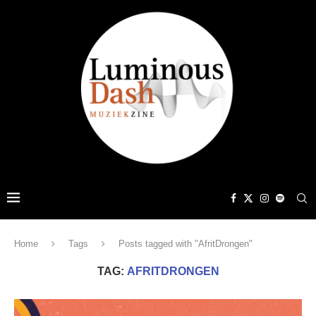
Home
Tags
Posts tagged with "AfritDrongen"
TAG:
AFRITDRONGEN