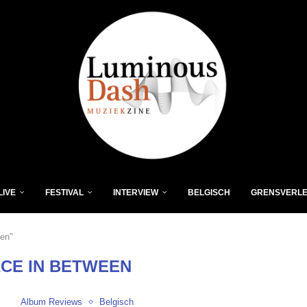
LIVE
FESTIVAL
INTERVIEW
BELGISCH
GRENSVERL
een"
ACE IN BETWEEN
Album Reviews
Belgisch