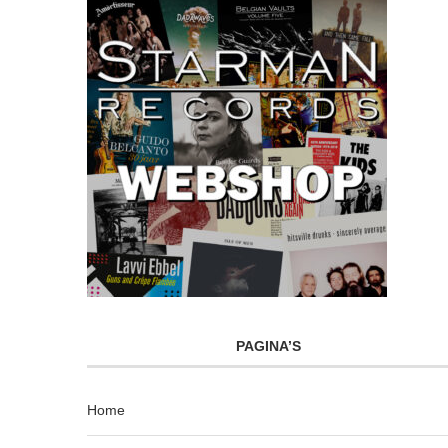
PAGINA’S
Home