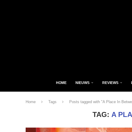
HOME
NIEUWS
REVIEWS
Home
Tags
Posts tagged with "A Place In Betw
TAG:
A PL