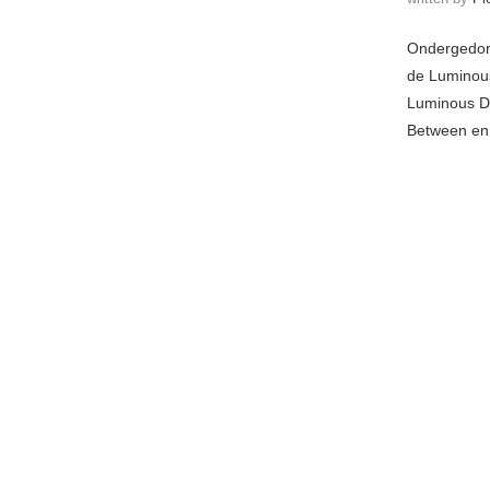
Ondergedomp
de Luminous 
Luminous Da
Between en