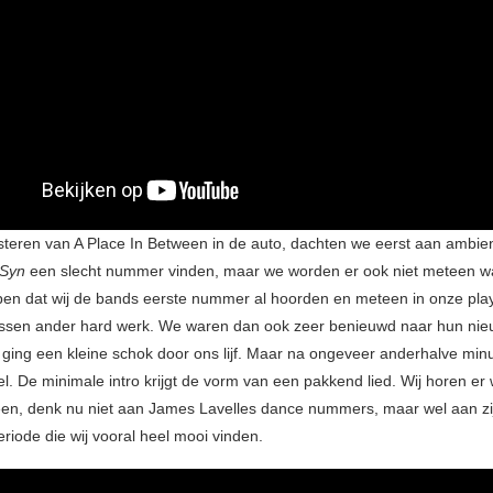
uisteren van A Place In Between in de auto, dachten we eerst aan ambie
Syn
een slecht nummer vinden, maar we worden er ook niet meteen w
pen dat wij de bands eerste nummer al hoorden en meteen in onze play
ussen ander hard werk. We waren dan ook zeer benieuwd naar hun ni
ging een kleine schok door ons lijf. Maar na ongeveer anderhalve mi
el. De minimale intro krijgt de vorm van een pakkend lied. Wij horen e
een, denk nu niet aan James Lavelles dance nummers, maar wel aan zi
riode die wij vooral heel mooi vinden.