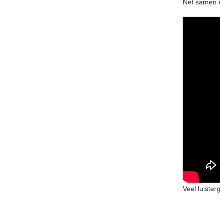
Nef samen m
Veel luister