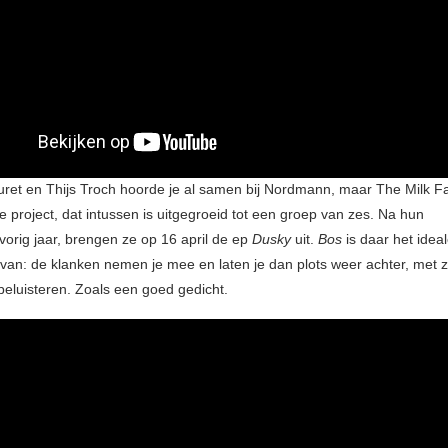
et en Thijs Troch hoorde je al samen bij Nordmann, maar The Milk Fa
 project, dat intussen is uitgegroeid tot een groep van zes. Na hun
vorig jaar, brengen ze op 16 april de ep
Dusky
uit.
Bos
is daar het idea
 van: de klanken nemen je mee en laten je dan plots weer achter, met z
beluisteren. Zoals een goed gedicht.