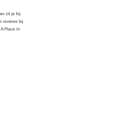
 zit je bij
e reviews bij
A Place In