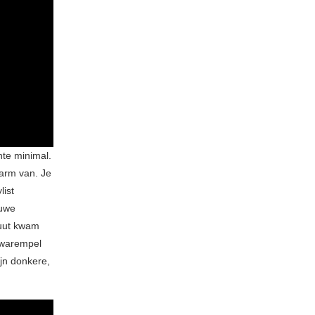
nte minimal.
arm van. Je
list
euwe
nuut kwam
r warempel
jn donkere,