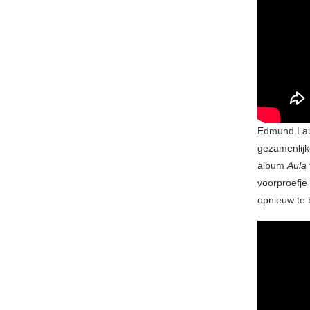
Edmund Laur
gezamenlijke
album
Aula
voorproefje
opnieuw te 