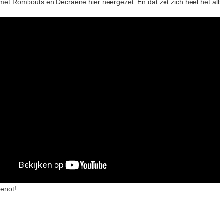
et Rombouts en Decraene hier neergezet. En dat zet zich heel het al
genot!