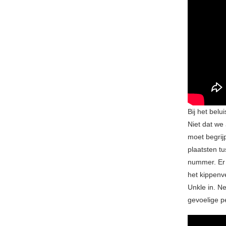
Bij het bel
Niet dat we
moet begrij
plaatsten t
nummer. Er 
het kippenv
Unkle in. N
gevoelige pe