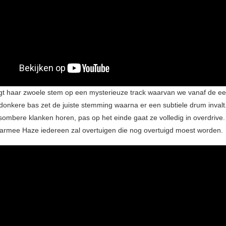
egt haar zwoele stem op een mysterieuze track waarvan we vanaf de ee
 donkere bas zet de juiste stemming waarna er een subtiele drum invalt
 sombere klanken horen, pas op het einde gaat ze volledig in overdrive.
mee Haze iedereen zal overtuigen die nog overtuigd moest worden.