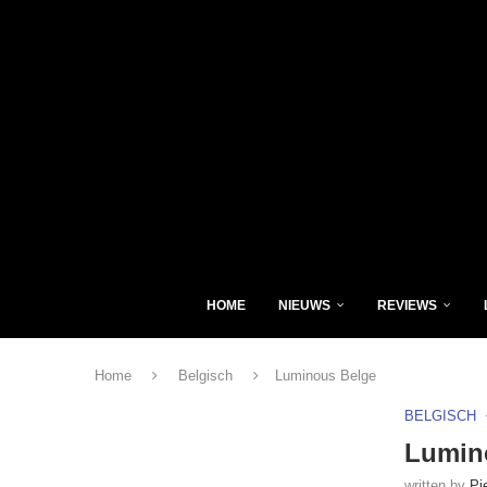
HOME
NIEUWS
REVIEWS
Home
Belgisch
Luminous Belge
BELGISCH
Lumin
written by
Pi