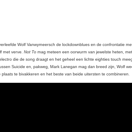
overleefde Wolf Vanwymeersch de lockdownblues en de confrontatie met
lf met verve.
Not To
mag meteen een oorwurm van jewelste heten, me
electro die de song draagt en het geheel een lichte eighties touch meeg
ussen Suicide en, pakweg, Mark Lanegan mag dan breed zijn, Wolf we
e plaats te bivakkeren en het beste van beide uitersten te combineren.