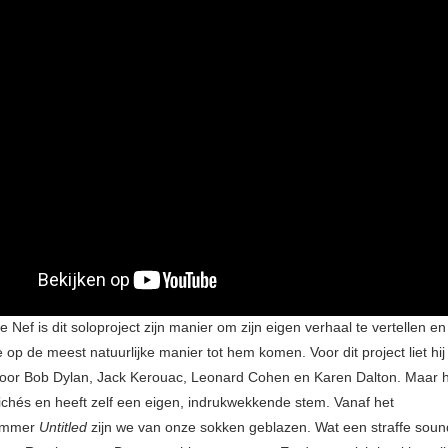
Nef is dit soloproject zijn manier om zijn eigen verhaal te vertellen en 
e op de meest natuurlijke manier tot hem komen. Voor dit project liet hij
door Bob Dylan, Jack Kerouac, Leonard Cohen en Karen Dalton. Maar hij b
lichés en heeft zelf een eigen, indrukwekkende stem. Vanaf het
ummer
Untitled
zijn we van onze sokken geblazen. Wat een straffe soun