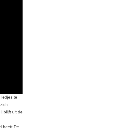
liedjes te
 zich
lijft uit de
d heeft De