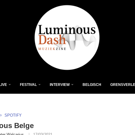
LIVE
FESTIVAL
INTERVIEW
BELGISCH
GRENSVERL
SPOTIFY
ous Belge
eter Walcarius
17/03/2021