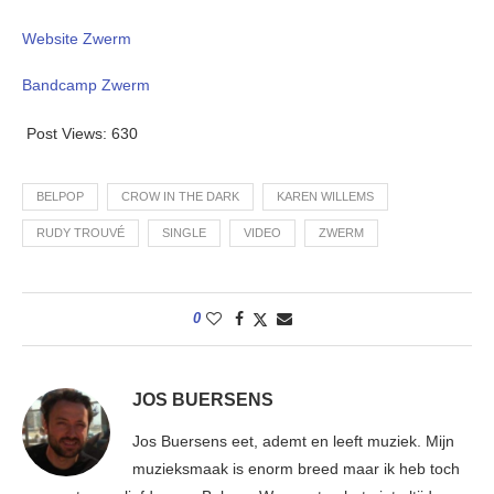
Website Zwerm
Bandcamp Zwerm
Post Views:
630
BELPOP
CROW IN THE DARK
KAREN WILLEMS
RUDY TROUVÉ
SINGLE
VIDEO
ZWERM
0
JOS BUERSENS
Jos Buersens eet, ademt en leeft muziek. Mijn
muzieksmaak is enorm breed maar ik heb toch