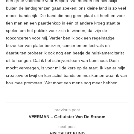
een grote voorliefde voor Belpop. We moeten het niet altijd
buiten de landsgrenzen gaan zoeken; ons kleine land is zo veel
mooie bands rijk. Die band die nog geen plaat uit heeft en voor
tien man en een paardenkop in één of andere kroeg staat te
spelen om het publiek voor zich te winnen, dat zijn de
topconcerten voor mij. Verder ben ik ook een regelmatige
bezoeker van platenbeurzen, concerten en festivals en
daarbuiten probeer ik ook nog een beetje de huiskamergitarist
uit te hangen. Dat ik het schrijversteam van Luminous Dash
mocht vervoegen, is voor mij de kers op de taart. Ik kan er mijn
creatieve ei kwijt en kan actief bands en muzikanten waar ik van
hou mee promoten. Wat moet een mens nog meer hebben.
previous post
VEERMAN – Gefluister Van De Stroom
next post
HIS TRUST FUND