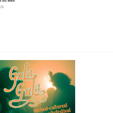
 All Men
NOAH TATE – Boy Gum
APOTH – Nelso
026
06/08/2026
05/08/2026