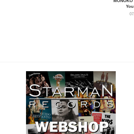
MONOKO –
You
07