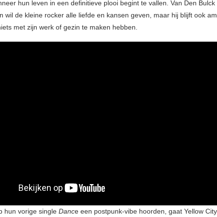
neer hun leven in een definitieve plooi begint te vallen. Van Den Bulck 
wil de kleine rocker alle liefde en kansen geven, maar hij blijft ook am
niets met zijn werk of gezin te maken hebben.
op hun vorige single
Danc
e een postpunk-vibe hoorden, gaat Yellow Cit