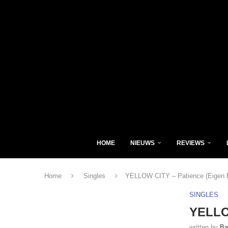
HOME
NIEUWS
REVIEWS
Home
Singles
YELLOW CITY – Patience (Eigen 
SINGLES
YELLOW
written by
Ba