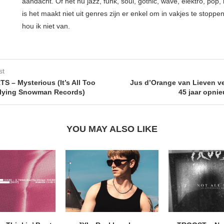
aandacht. Of het nu jazz, funk, soul, gothic, wave, elektro, pop, 
is het maakt niet uit genres zijn er enkel om in vakjes te stoppe
hou ik niet van.
st
S – Mysterious (It’s All Too
Jus d’Orange van Lieven ve
Flying Snowman Records)
45 jaar opnie
YOU MAY ALSO LIKE