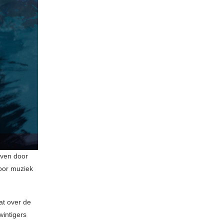
even door
voor muziek
at over de
wintigers