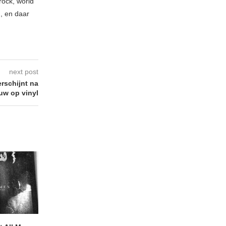
rock, world
n, en daar
next post
rschijnt na
uw op vinyl