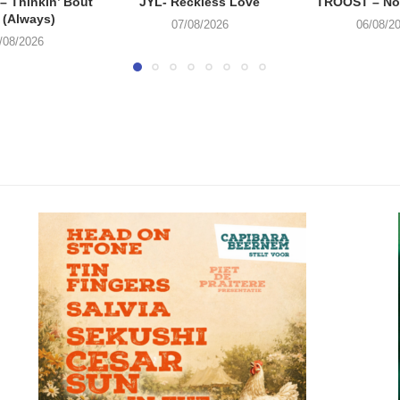
 Thinkin’ Bout
JYL- Reckless Love
TROOST – Not
 (Always)
07/08/2026
06/08/2
/08/2026