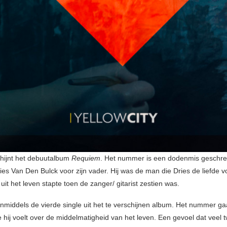
schijnt het debuutalbum
Requiem
. Het nummer is een dodenmis geschr
ies Van Den Bulck voor zijn vader. Hij was de man die Dries de liefde 
 uit het leven stapte toen de zanger/ gitarist zestien was.
 inmiddels de vierde single uit het te verschijnen album. Het nummer ga
ie hij voelt over de middelmatigheid van het leven. Een gevoel dat veel t