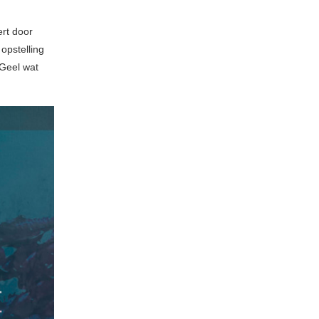
rt door
opstelling
 Geel wat