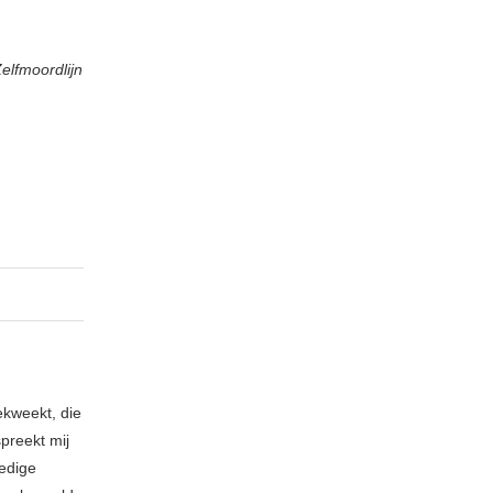
elfmoordlijn
ekweekt, die
spreekt mij
ledige