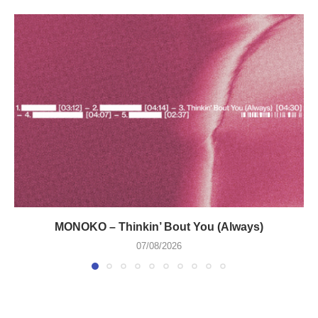
MONOKO – Thinkin’ Bout You (Always)
07/08/2026