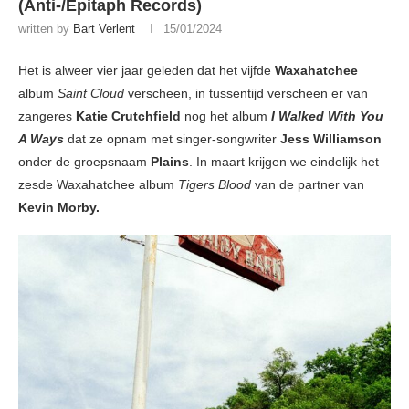
(Anti-/Epitaph Records)
written by
Bart Verlent
15/01/2024
Het is alweer vier jaar geleden dat het vijfde
Waxahatchee
album
Saint Cloud
verscheen, in tussentijd verscheen er van
zangeres
Katie Crutchfield
nog het album
I Walked With You
A Ways
dat ze opnam met singer-songwriter
Jess Williamson
onder de groepsnaam
Plains
. In maart krijgen we eindelijk het
zesde Waxahatchee album
Tigers Blood
van de partner van
Kevin Morby.