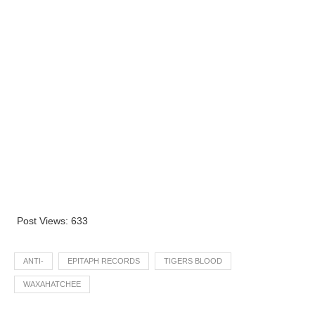
Post Views:
633
ANTI-
EPITAPH RECORDS
TIGERS BLOOD
WAXAHATCHEE