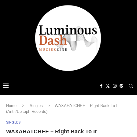
Home
Singles
WAXAHATCHEE – Right Back To It
(Anti-/Epitaph Records)
SINGLES
WAXAHATCHEE – Right Back To It