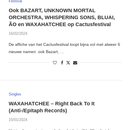
Festival
Ook BAZART, UNKNOWN MORTAL
ORCHESTRA, WHISPERING SONS, BLUAI,
ÃO en WAXAHATCHEE op Cactusfestival
16/02/2024
De affiche van het Cactusfestival loopt bijna vol met alweer 6
nieuwe namen: ook Bazart, …
Singles
WAXAHATCHEE – Right Back To It
(Anti-/Epitaph Records)
15/01/2024