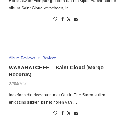
Het is alweer vier jaar geleden dat het vijfde Waxahatchee
album Saint Cloud verscheen, in …
Album Reviews
Reviews
WAXAHATCHEE – Saint Cloud (Merge
Records)
27/04/2020
Indiefans die dweepten met Out In The Storm zullen
enigszins slikken bij het horen van …