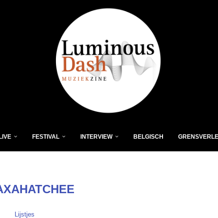
LIVE
FESTIVAL
INTERVIEW
BELGISCH
GRENSVERL
AXAHATCHEE
Lijstjes