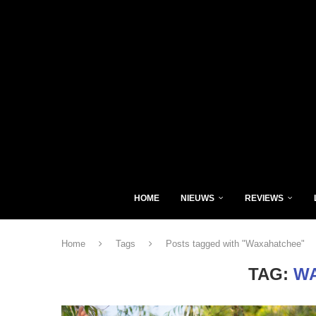
HOME
NIEUWS
REVIEWS
Home
Tags
Posts tagged with "Waxahatchee"
TAG:
W