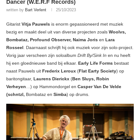
Dancer (W.E.R.F Records)
written by
Bart Verlent
25/10/2023
Gitarist
Vitja Pauwels
is enorm gepassioneerd met muziek
bezig en maakt deel uit van diverse projecten zoals
Woolvs,
Bombataz, Profound Observer, Naima Joris
en
Lara
Rosseel
. Daarnaast schrijft hij ook muziek voor zijn solo-project.
Vorig jaar verscheen zijn soloalbum
Drift By/Sink In
en nu heeft
hij een gloednieuwe band bij elkaar.
Early Life Forms
bestaat
naast Pauwels uit
Frederix Leroux
(
Flat
Earty Society
) op
baritongitaar,
Laurens Dierickx
(
Ben Sluys, Robin
Verheyen
…) op Hammondorgel en
Casper Van
De Velde
(schntzl,
Bombataz en
Simba
) op drums.