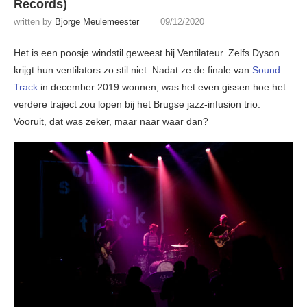
Records)
written by
Bjorge Meulemeester
09/12/2020
Het is een poosje windstil geweest bij Ventilateur. Zelfs Dyson
krijgt hun ventilators zo stil niet. Nadat ze de finale van
Sound
Track
in december 2019 wonnen, was het even gissen hoe het
verdere traject zou lopen bij het Brugse jazz-infusion trio.
Vooruit, dat was zeker, maar naar waar dan?