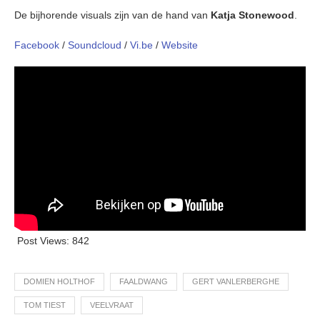
De bijhorende visuals zijn van de hand van
Katja Stonewood
.
Facebook
/
Soundcloud
/
Vi.be
/
Website
Post Views:
842
DOMIEN HOLTHOF
FAALDWANG
GERT VANLERBERGHE
TOM TIEST
VEELVRAAT