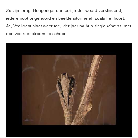
Ze zijn terug! Hongeriger dan ooit, ieder woord verslindend,
iedere noot ongehoord en beeldenstormend, zoals het hoort.
Ja, Veelvraat slaat weer toe, vier jaar na hun single
Momos
, met
een woordenstroom zo schoon.