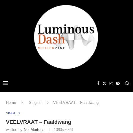
Home
Singles
VEELVRAAT – Faaldwang
SINGLES
VEELVRAAT – Faaldwang
written by
Nel Mertens
10/05/2023