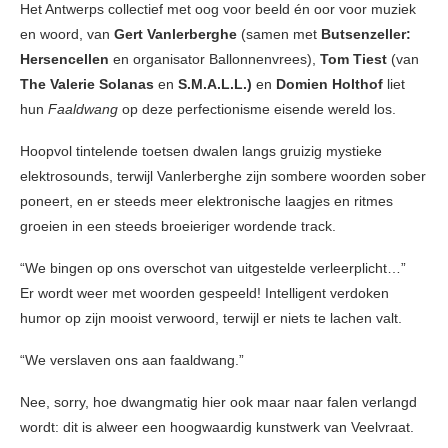
Het Antwerps collectief met oog voor beeld én oor voor muziek
en woord, van
Gert Vanlerberghe
(samen met
Butsenzeller:
Hersencellen
en organisator Ballonnenvrees),
Tom Tiest
(van
The Valerie Solanas
en
S.M.A.L.L.)
en
Domien Holthof
liet
hun
Faaldwang
op deze perfectionisme eisende wereld los.
Hoopvol tintelende toetsen dwalen langs gruizig mystieke
elektrosounds, terwijl Vanlerberghe zijn sombere woorden sober
poneert, en er steeds meer elektronische laagjes en ritmes
groeien in een steeds broeieriger wordende track.
“We bingen op ons overschot van uitgestelde verleerplicht…”
Er wordt weer met woorden gespeeld! Intelligent verdoken
humor op zijn mooist verwoord, terwijl er niets te lachen valt.
“We verslaven ons aan faaldwang.”
Nee, sorry, hoe dwangmatig hier ook maar naar falen verlangd
wordt: dit is alweer een hoogwaardig kunstwerk van Veelvraat.