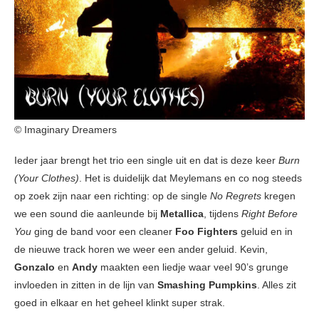
© Imaginary Dreamers
Ieder jaar brengt het trio een single uit en dat is deze keer
Burn
(Your Clothes)
. Het is duidelijk dat Meylemans en co nog steeds
op zoek zijn naar een richting: op de single
No Regrets
kregen
we een sound die aanleunde bij
Metallica
, tijdens
Right Before
You
ging de band voor een cleaner
Foo Fighters
geluid en in
de nieuwe track horen we weer een ander geluid. Kevin,
Gonzalo
en
Andy
maakten een liedje waar veel 90’s grunge
invloeden in zitten in de lijn van
Smashing Pumpkins
. Alles zit
goed in elkaar en het geheel klinkt super strak.