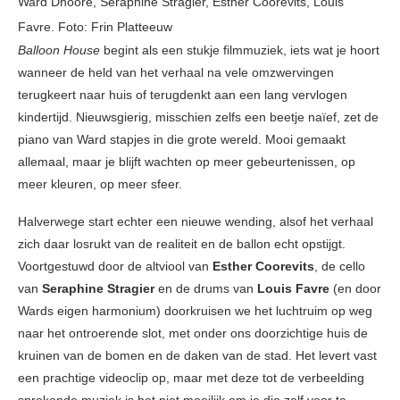
Ward Dhoore, Seraphine Stragier, Esther Coorevits, Louis
Favre. Foto: Frin Platteeuw
Balloon House
begint als een stukje filmmuziek, iets wat je hoort
wanneer de held van het verhaal na vele omzwervingen
terugkeert naar huis of terugdenkt aan een lang vervlogen
kindertijd. Nieuwsgierig, misschien zelfs een beetje naïef, zet de
piano van Ward stapjes in die grote wereld. Mooi gemaakt
allemaal, maar je blijft wachten op meer gebeurtenissen, op
meer kleuren, op meer sfeer.
Halverwege start echter een nieuwe wending, alsof het verhaal
zich daar losrukt van de realiteit en de ballon echt opstijgt.
Voortgestuwd door de altviool van
Esther Coorevits
, de cello
van
Seraphine Stragier
en de drums van
Louis Favre
(en door
Wards eigen harmonium) doorkruisen we het luchtruim op weg
naar het ontroerende slot, met onder ons doorzichtige huis de
kruinen van de bomen en de daken van de stad. Het levert vast
een prachtige videoclip op, maar met deze tot de verbeelding