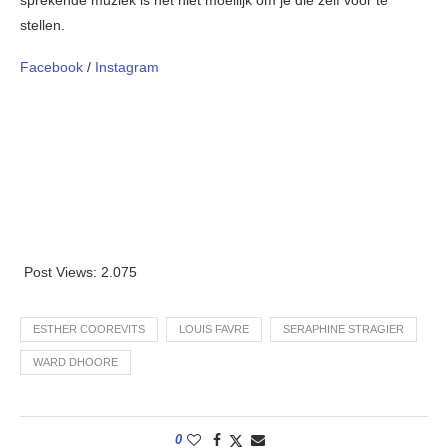
sprekende muziek is het niet moeilijk om je die zelf voor te
stellen.
Facebook
/
Instagram
Post Views:
2.075
ESTHER COOREVITS
LOUIS FAVRE
SERAPHINE STRAGIER
WARD DHOORE
0