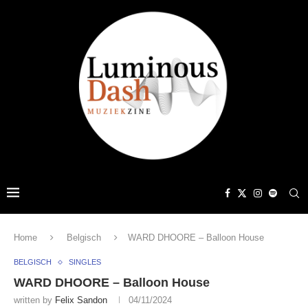
Home
Belgisch
WARD DHOORE – Balloon House
BELGISCH
SINGLES
WARD DHOORE – Balloon House
written by
Felix Sandon
04/11/2024