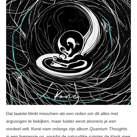
Dat laatste klinkt misschien als een reden om dit alles met
argusogen te bekijken, maar luister eerst alvorens je een
oordeel velt. Koné nam onlangs zijn album
Quantum Thoughts
in een livesessie op, waarbij de natuurlijke ruimtes de klank mee