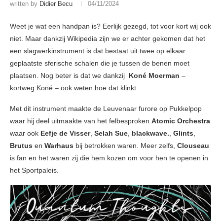
written by
Didier Becu
04/11/2024
Weet je wat een handpan is? Eerlijk gezegd, tot voor kort wij ook
niet. Maar dankzij Wikipedia zijn we er achter gekomen dat het
een slagwerkinstrument is dat bestaat uit twee op elkaar
geplaatste sferische schalen die je tussen de benen moet
plaatsen. Nog beter is dat we dankzij
Koné Moerman
–
kortweg Koné – ook weten hoe dat klinkt.
Met dit instrument maakte de Leuvenaar furore op Pukkelpop
waar hij deel uitmaakte van het felbesproken
Atomic Orchestra
waar ook
Eefje de Visser
,
Selah Sue
,
blackwave.
,
Glints
,
Brutus
en
Warhaus
bij betrokken waren. Meer zelfs,
Clouseau
is fan en het waren zij die hem kozen om voor hen te openen in
het Sportpaleis.