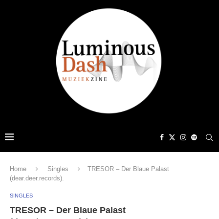
Home
Singles
TRESOR – Der Blaue Palast
(dear.deer.records).
SINGLES
TRESOR – Der Blaue Palast