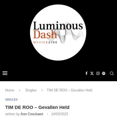
Home
Singles
TIM DE ROO – Gevallen Held
SINGLES
TIM DE ROO – Gevallen Held
written by
Ann Cnockaert
14/03/2023