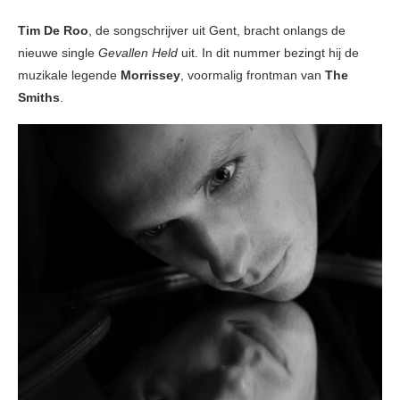
Tim De Roo
, de songschrijver uit Gent, bracht onlangs de
nieuwe single
Gevallen Held
uit. In dit nummer bezingt hij de
muzikale legende
Morrissey
, voormalig frontman van
The
Smiths
.