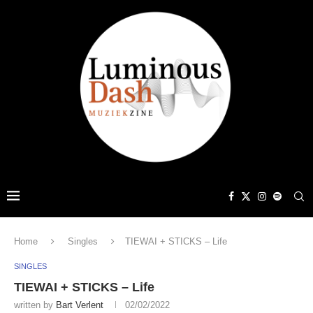
Home
Singles
TIEWAI + STICKS – Life
SINGLES
TIEWAI + STICKS – Life
written by
Bart Verlent
02/02/2022