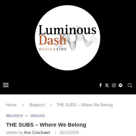
Home
Belgisch
THE SUBS – Where We Belong
BELGISCH
SINGLES
THE SUBS – Where We Belong
written by
Ann Cnockaert
16/12/2025