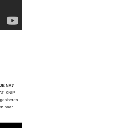
JE NA?
AT, KNIP
rganiseren
en naar