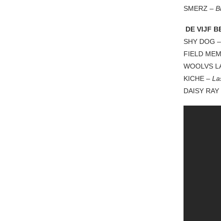
SMERZ –
B
DE VIJF B
SHY DOG –
FIELD ME
WOOLVS L
KICHE –
La
DAISY RAY