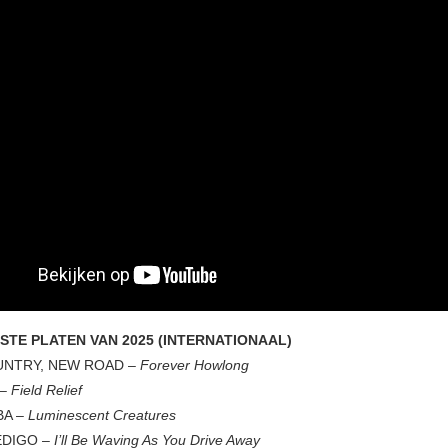
ESTE PLATEN VAN 2025 (INTERNATIONAAL)
UNTRY, NEW ROAD –
Forever Howlong
–
Field Relief
BA –
Luminescent Creatures
EDIGO –
I’ll Be Waving As You Drive Away