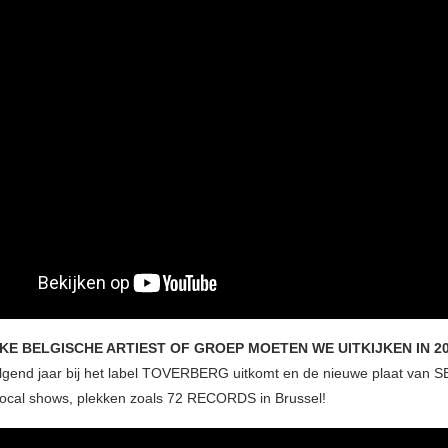
E BELGISCHE ARTIEST OF GROEP MOETEN WE UITKIJKEN IN 2
olgend jaar bij het label TOVERBERG uitkomt en de nieuwe plaat va
local shows, plekken zoals 72 RECORDS in Brussel!