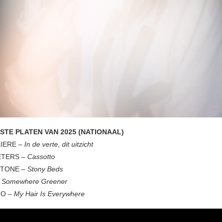
ESTE PLATEN VAN 2025 (NATIONAAL)
IERE –
In de verte, dit uitzicht
ETERS –
Cassotto
STONE –
Stony Beds
–
Somewhere Greener
IO –
My Hair Is Everywhere