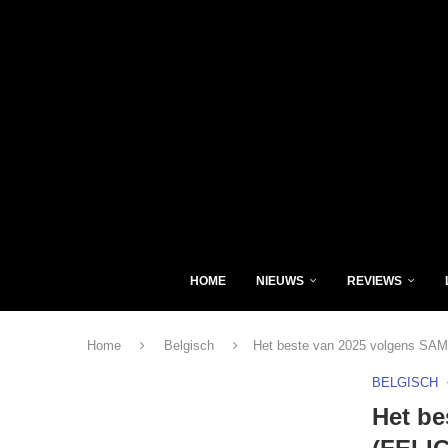
HOME
NIEUWS
REVIEWS
Home
Belgisch
Het beste van 2025 volgens S
BELGISCH
Het b