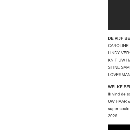
DE VIJF B
CAROLINE
LINDY VE
KNIP UW H
STINE SA
LOVERMAN
WELKE BEL
Ik vind de 
UW HAAR en 
super coole
2026.