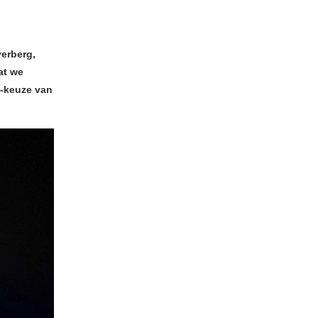
verberg,
at we
5-keuze van