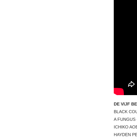
DE VIJF B
BLACK CO
A FUNGUS 
ICHIKO AO
HAYDEN P