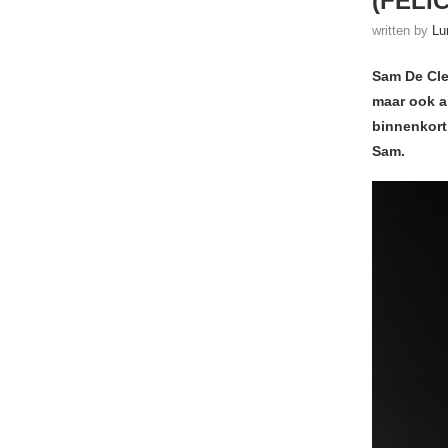
(FELI
written by
Lu
Sam De Cler
maar ook a
binnenkort
Sam.