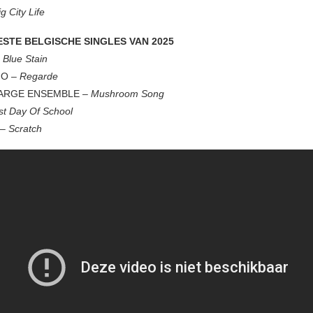
ig City Life
ESTE BELGISCHE SINGLES VAN 2025
Blue Stain
MO –
Regarde
ARGE ENSEMBLE –
Mushroom Song
st Day Of School
 –
Scratch