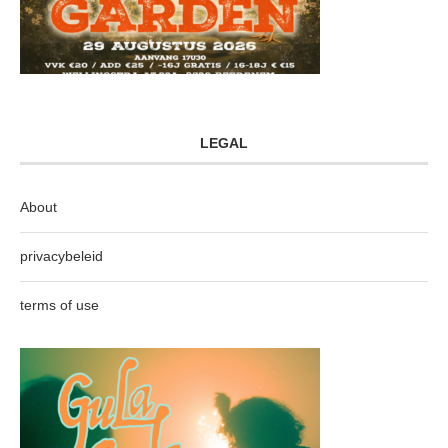
LEGAL
About
privacybeleid
terms of use