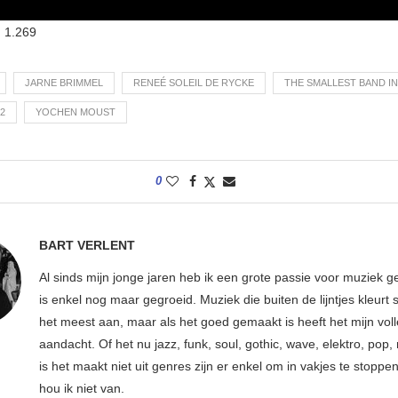
:
1.269
JARNE BRIMMEL
RENEÉ SOLEIL DE RYCKE
THE SMALLEST BAND I
2
YOCHEN MOUST
0
BART VERLENT
Al sinds mijn jonge jaren heb ik een grote passie voor muziek g
is enkel nog maar gegroeid. Muziek die buiten de lijntjes kleurt 
het meest aan, maar als het goed gemaakt is heeft het mijn vol
aandacht. Of het nu jazz, funk, soul, gothic, wave, elektro, pop, 
is het maakt niet uit genres zijn er enkel om in vakjes te stoppe
hou ik niet van.