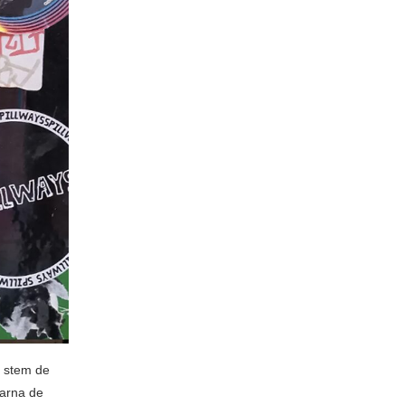
e stem de
aarna de