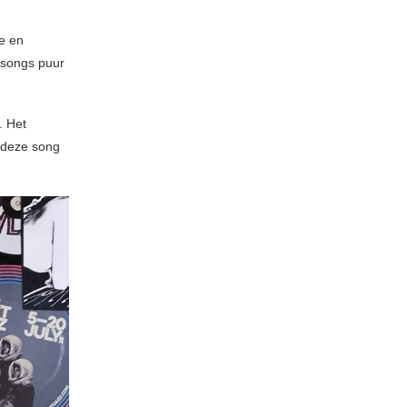
de en
songs puur
. Het
 deze song