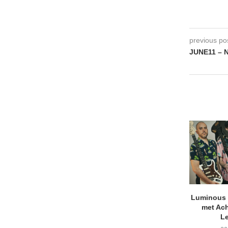
previous po
JUNE11 – N
Luminous D
met Ach
L