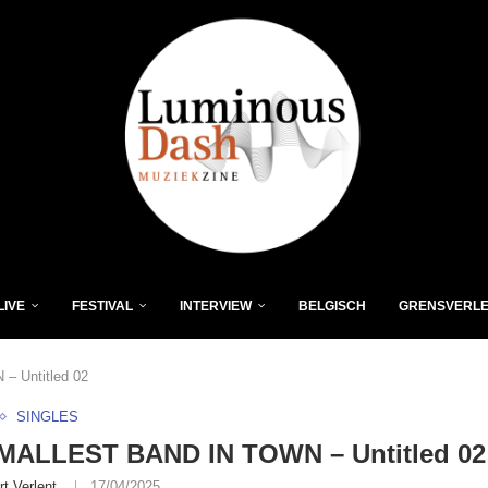
LIVE
FESTIVAL
INTERVIEW
BELGISCH
GRENSVERL
 Untitled 02
SINGLES
MALLEST BAND IN TOWN – Untitled 02
rt Verlent
17/04/2025