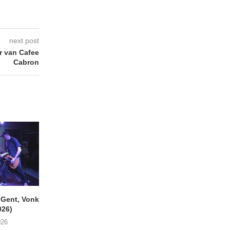
next post
er van Cafee
Cabron
ent, Vonk
SIGLO XX Fonnefeesten
MONOKO – Thinkin’
026)
(06/08/2026)
You (Always)
026
08/08/2026
07/08/2026