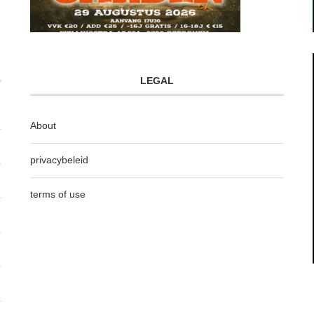
LEGAL
About
privacybeleid
terms of use