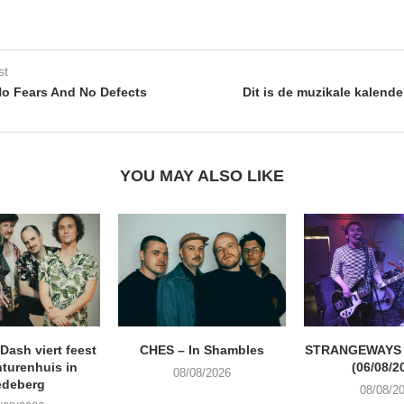
st
o Fears And No Defects
Dit is de muzikale kalend
YOU MAY ALSO LIKE
ash viert feest
CHES – In Shambles
STRANGEWAYS G
turenhuis in
(06/08/2
08/08/2026
edeberg
08/08/2