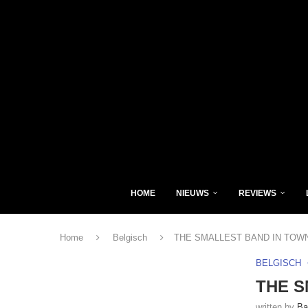
HOME
NIEUWS
REVIEWS
Home
Belgisch
THE SMALLEST BAND IN TOWN –
BELGISCH
THE S
written by
Ba