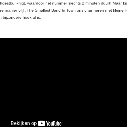
hoestbui krijgt, waardoor het nummer slechts 2 minuten duurt! Maar kij
re manier blijft The Smallest Band In Town ons charmeren met kleine l
en bijzondere hoek af is.