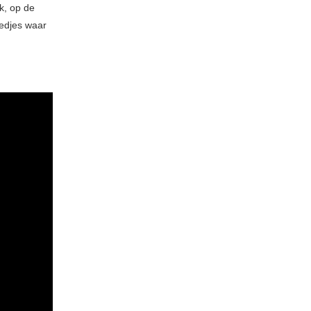
k, op de
iedjes waar