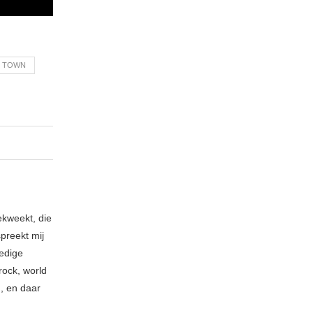
N TOWN
ekweekt, die
spreekt mij
ledige
rock, world
n, en daar