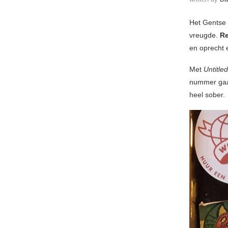
Het Gentse 
vreugde.
Re
en oprecht e
Met
Untitle
nummer gaat
heel sober.