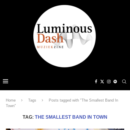
Home
Tags
Posts tagged with "The Smallest Band In
Town"
TAG:
THE SMALLEST BAND IN TOWN