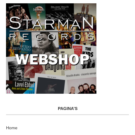
PAGINA’S
Home