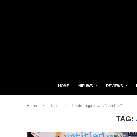
HOME
NIEUWS
REVIEWS
Home
Tags
Posts tagged with "anti folk"
TAG: