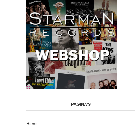
PAGINA’S
Home