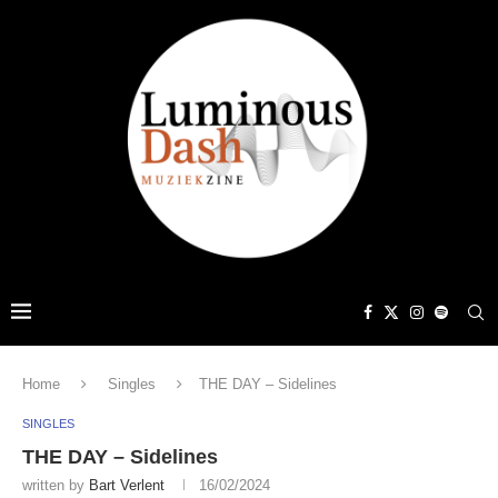
Home
Singles
THE DAY – Sidelines
SINGLES
THE DAY – Sidelines
written by
Bart Verlent
16/02/2024