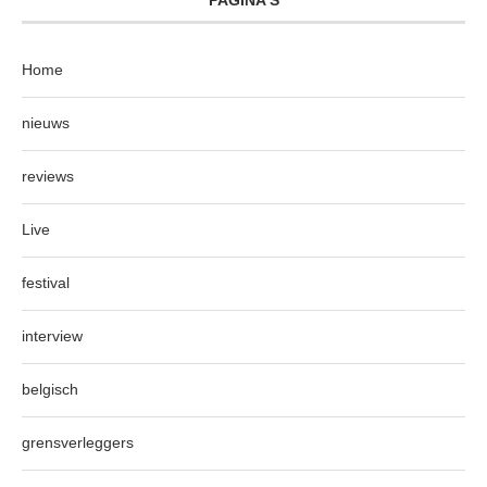
PAGINA’S
Home
nieuws
reviews
Live
festival
interview
belgisch
grensverleggers