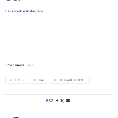
zal zorgen.
Facebook
–
Instagram
Post Views:
617
SIDELINES
THE DAY
THE KIDS ARE ALRIGHT
0