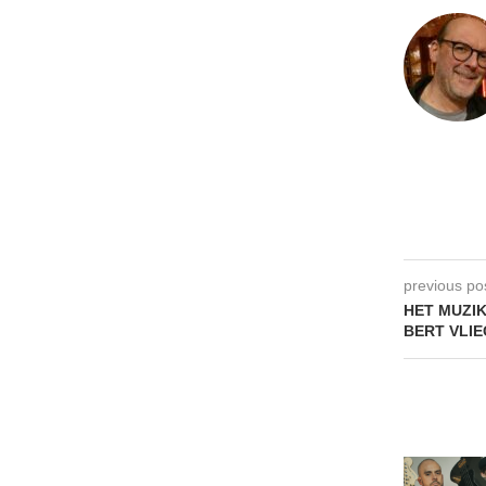
previous po
HET MUZI
BERT VLI