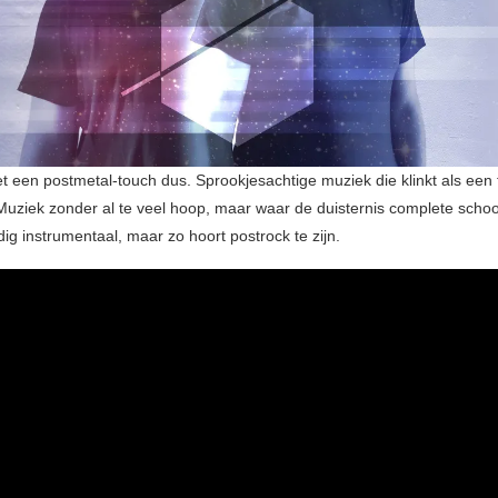
t een postmetal-touch dus. Sprookjesachtige muziek die klinkt als een 
 Muziek zonder al te veel hoop, maar waar de duisternis complete scho
dig instrumentaal, maar zo hoort postrock te zijn.