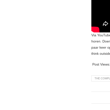
Via YouTube
horen. Doen.
paar keer o
think outsid
Post Views
THE COMPL