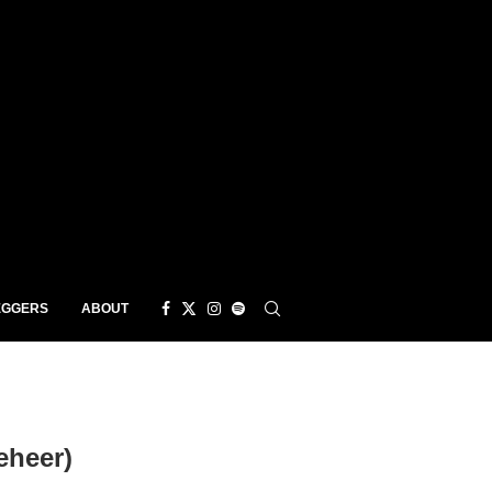
EGGERS
ABOUT
heer)