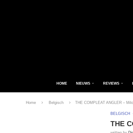
HOME
NIEUWS
REVIEWS
Home
Belgisch
THE COMPLEAT ANGLER – Milon
BELGISCH
THE C
written by
Di