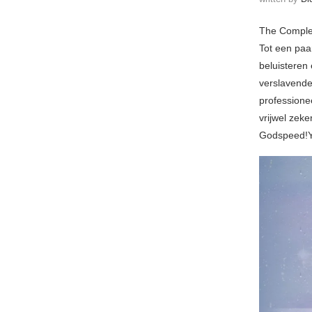
The Complea
Tot een paa
beluisteren
verslavende
professionee
vrijwel zek
Godspeed!Yo