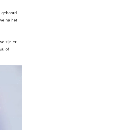
n gehoord.
 we na het
we zijn er
ai of