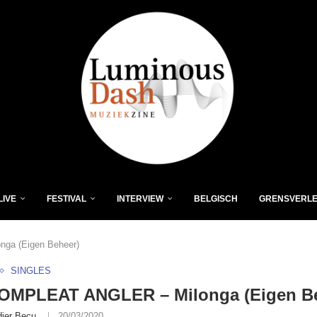
LIVE
FESTIVAL
INTERVIEW
BELGISCH
GRENSVERL
ga (Eigen Beheer)
SINGLES
OMPLEAT ANGLER – Milonga (Eigen Be
dier Becu
20/03/2020