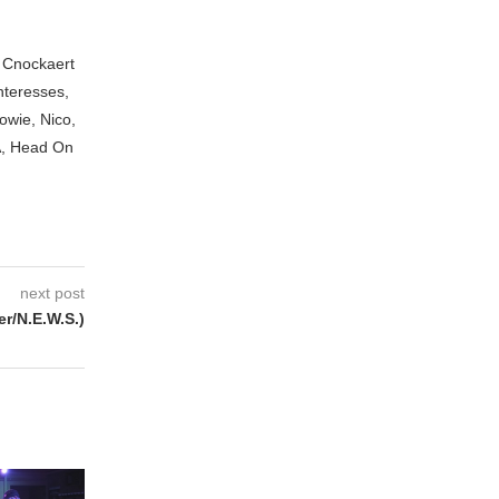
n Cnockaert
nteresses,
owie, Nico,
A, Head On
next post
r/N.E.W.S.)