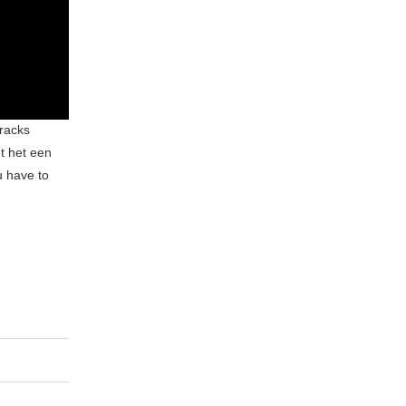
racks
ht het een
u have to