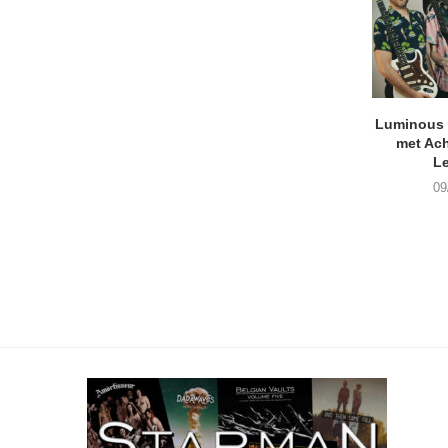
Luminous D
met Ach
L
09