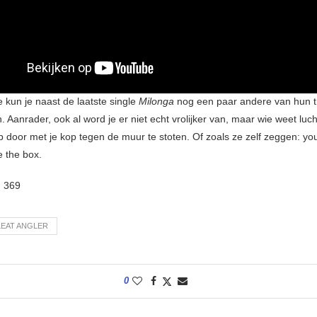
 kun je naast de laatste single
Milonga
nog een paar andere van hun t
 Aanrader, ook al word je er niet echt vrolijker van, maar wie weet luc
p door met je kop tegen de muur te stoten. Of zoals ze zelf zeggen: yo
e the box.
:
369
EAT ANGLER
0