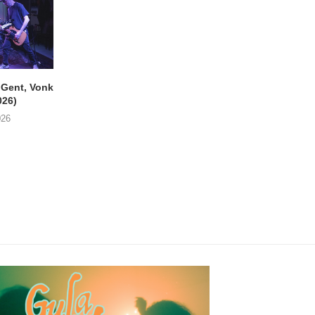
ent, Vonk
SIGLO XX Fonnefeesten
MONOKO – Thinkin’
026)
(06/08/2026)
You (Always)
026
08/08/2026
07/08/2026