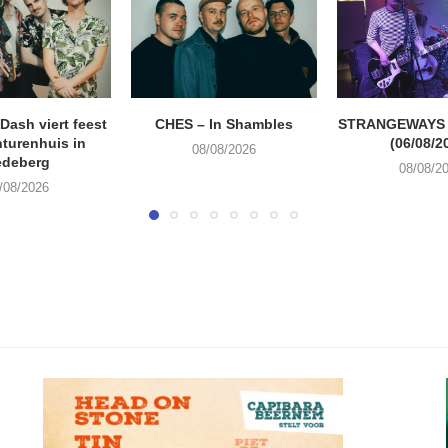
ash viert feest
CHES – In Shambles
STRANGEWAYS G
turenhuis in
(06/08/2
08/08/2026
edeberg
08/08/2
/08/2026