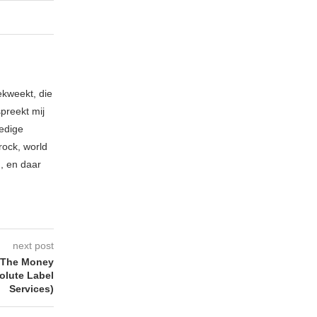
ekweekt, die
spreekt mij
ledige
rock, world
n, en daar
next post
 The Money
lute Label
Services)