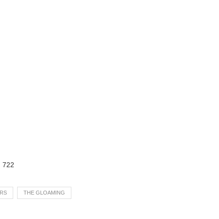
:
722
RS
THE GLOAMING