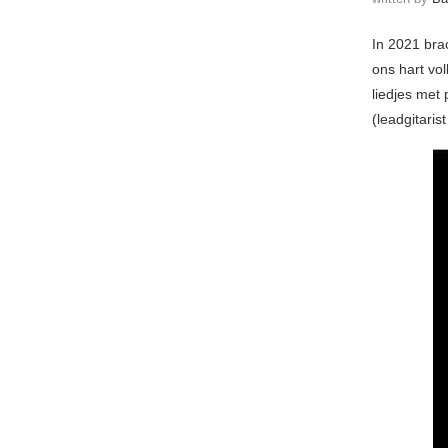
In 2021 br
ons hart vo
liedjes met 
(leadgitaris