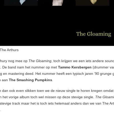
The Arthurs
Hahury nog mee op
The Gloaming
, toch krijgen we een iets andere soun
at. De band nam het nummer op met
Tammo Kersbergen
(drummer v
ng en mastering deed. Het nummer heeft een typisch jaren ’90 grunge g
n aan
The Smashing Pumpkins
.
dan ook even slikken toen we de nieuw single te horen kregen omdat
van het vorige album toch wel missen op deze stevige single.
The Gloam
 stevige track maar het is toch iets helemaal anders dan we van The Ar
.