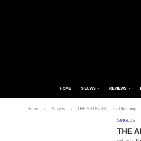
HOME
NIEUWS
REVIEWS
Home
Singles
THE ARTHURS – The Gloaming
SINGLES
THE A
written by
Ba