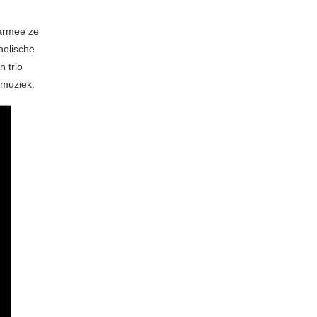
armee ze
holische
n trio
 muziek.