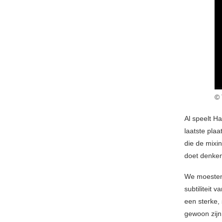
© 
Al speelt 
laatste pla
die de mixi
doet denke
We moesten 
subtiliteit 
een sterke,
gewoon zijn