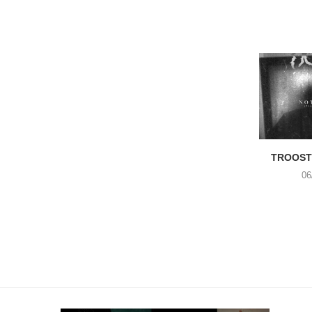
TROOST 
06