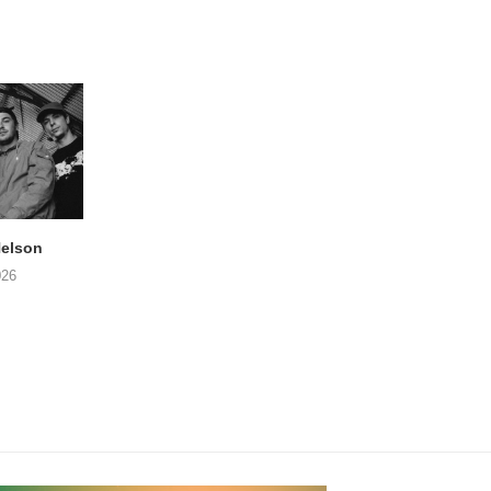
elson
ANDRIES BOONE –
FÄM – Better Late 
Lamprohiza Splendidula
Never
026
(Trad Records)
02/08/2026
03/08/2026