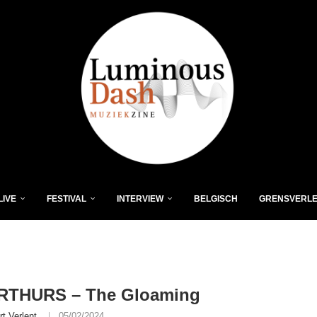
LIVE
FESTIVAL
INTERVIEW
BELGISCH
GRENSVERL
RTHURS – The Gloaming
rt Verlent
05/02/2024