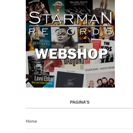
PAGINA’S
Home