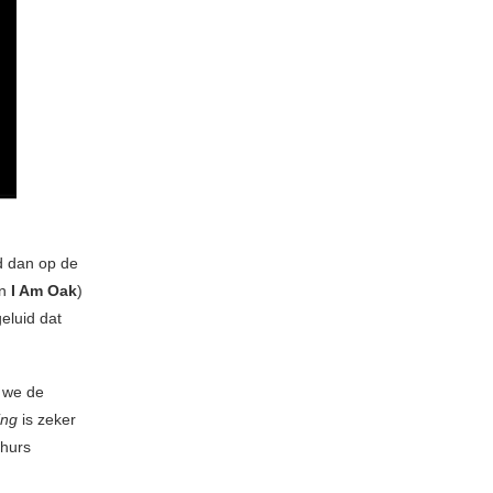
d dan op de
an
I Am Oak
)
eluid dat
 we de
ing
is zeker
thurs