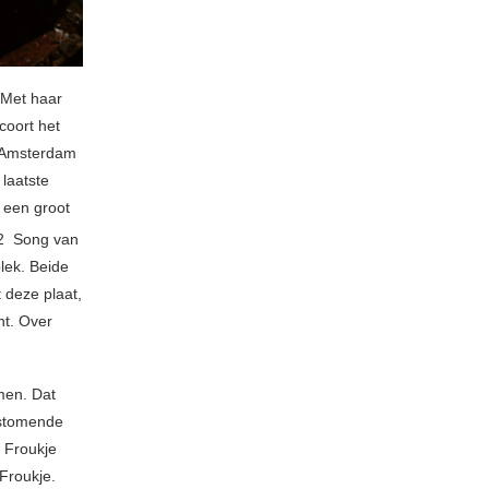
 Met haar
coort het
e Amsterdam
 laatste
t een groot
2 Song van
lek. Beide
 deze plaat,
ht. Over
men. Dat
 stomende
 Froukje
Froukje.