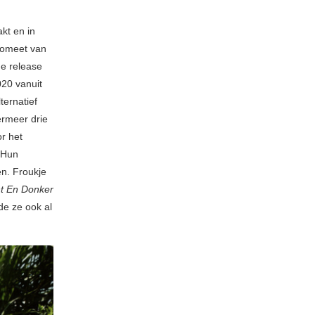
kt en in
komeet van
de release
020 vanuit
ternatief
ermeer drie
or het
. Hun
en. Froukje
ht En Donker
de ze ook al