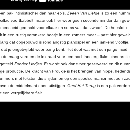
een pak intimistischer dan haar ep’s.
Zeeën Van Liefde
is zo een numme
 ballad voortkabbelt, maar ook hier weer geen seconde minder dan gewel
s mensheid gemaakt voor elkaar en soms valt dat zwaar”. De hoesfoto –
t in een rustig verankerd bootje in een zomers meer – past hier geweld
Bang
dat opgebouwd is rond angstig pianospel en een jankend viooltje.
 dat je ongetwijfeld weer bang bent. Het doet wat met een jonge meid. 
n de maag vormen de leidraad voor een nochtans erg fluks binnenroll
getiteld
Zonder Liedjes
. Er wordt ook dansvoer geserveerd en dit numm
ge productie. De kracht van Froukje is het brengen van hippe, heden
mmers met teksten die snijden en op een speelse manier met een za
 boven de middelmaat doen uitstijgen.
Geef Het Terug
is een pak verder
een vergelijkbare flair.