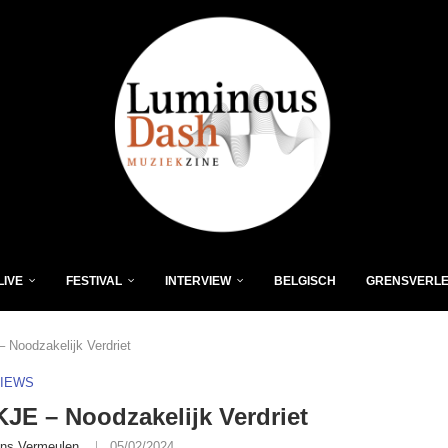
LIVE
FESTIVAL
INTERVIEW
BELGISCH
GRENSVERL
Noodzakelijk Verdriet
VIEWS
E – Noodzakelijk Verdriet
ns Vermeulen
05/02/2024