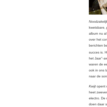
Noodzakelijk
kwetsbare, 
album nu al
over het com
berichten be
succes is. 
het Jaar”-a
waren de ee
ook in ons 
naar de son
Kwijt
opent 
heet zweve
electro. De
doen daar s