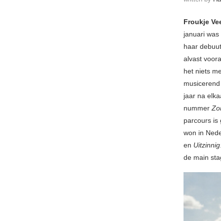
Froukje Ve
januari was 
haar debuu
alvast voor
het niets m
musicerend 
jaar na elka
nummer
Zo
parcours is
won in Nede
en
Uitzinnig
de main sta