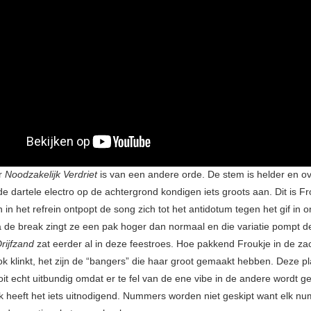
r
Noodzakelijk Verdriet
is van een andere orde. De stem is helder en ov
e dartele electro op de achtergrond kondigen iets groots aan. Dit is F
 in het refrein ontpopt de song zich tot het antidotum tegen het gif in 
 de break zingt ze een pak hoger dan normaal en die variatie pompt 
rijfzand
zat eerder al in deze feestroes. Hoe pakkend Froukje in de za
 klinkt, het zijn de “bangers” die haar groot gemaakt hebben. Deze pla
it echt uitbundig omdat er te fel van de ene vibe in de andere wordt g
jk heeft het iets uitnodigend. Nummers worden niet geskipt want elk n