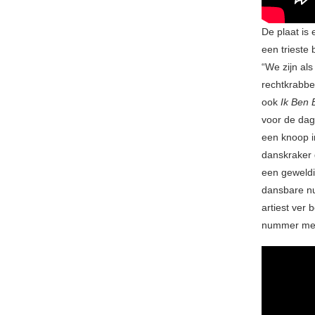
De plaat is 
een trieste
“We zijn al
rechtkrabbel
ook
Ik Ben 
voor de dag
een knoop i
danskraker 
een geweldi
dansbare nu
artiest ver
nummer met 