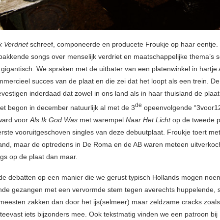
 Verdriet
schreef, componeerde en producete Froukje op haar eentje.
pakkende songs over menselijk verdriet en maatschappelijke thema’s s
 gigantisch. We spraken met de uitbater van een platenwinkel in hartj
mercieel succes van de plaat en die zei dat het loopt als een trein. De
vestigen inderdaad dat zowel in ons land als in haar thuisland de plaa
de
Het begon in december natuurlijk al met de 3
opeenvolgende “3voor1
ward voor
Als Ik God Was
met warempel
Naar Het Licht
op de tweede p
rste vooruitgeschoven singles van deze debuutplaat. Froukje toert met
land, maar de optredens in De Roma en de AB waren meteen uitverkoc
gs op de plaat dan maar.
de debatten op een manier die we gerust typisch Hollands mogen noe
nde gezangen met een vervormde stem tegen averechts huppelende,
 meesten zakken dan door het ijs(selmeer) maar zeldzame cracks zoals
teevast iets bijzonders mee. Ook tekstmatig vinden we een patroon bij 