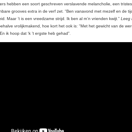
s hebben een soort geschreven verslavende melancholie, een tristes
bare grooves extra in de verf zet. “Ben vanavond met mezelf en de tijd
id. Maar ’t is een vreedzame strijd. Ik ben al m’n vrienden kwijt.”
Leeg 
behalve vrolijkmakend, hoe kort het ook is: “Met het gewicht van de wer
En ik hoop dat ‘k ’t ergste heb gehad”.