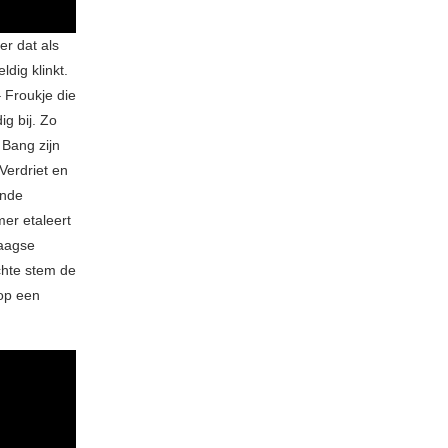
r dat als
dig klinkt.
 Froukje die
ig bij. Zo
 Bang zijn
Verdriet en
ende
er etaleert
daagse
chte stem de
op een