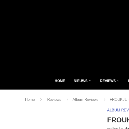
HOME
NIEUWS
REVIEWS
Home
Reviews
Album Reviews
FROUKJE – 
ALBUM RE
FROUKJ
written by
Ha