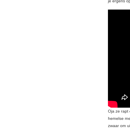
je ergens o
Oja ze rapt
hemelse mel
zwaar om uit