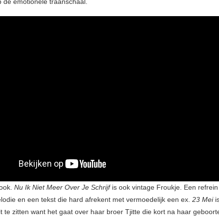
p de emotionele traanschaal.
 ook.
Nu Ik Niet Meer Over Je Schrijf
is ook vintage Froukje. Een refrei
odie en een tekst die hard afrekent met vermoedelijk een ex.
23 Mei
i
 te zitten want het gaat over haar broer Tjitte die kort na haar geboor