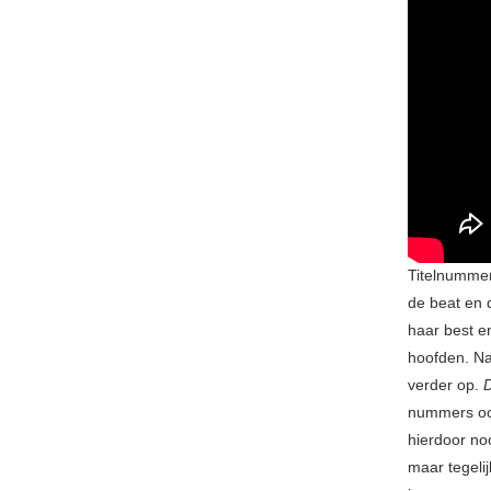
Titelnumme
de beat en d
haar best en
hoofden. Na
verder op.
D
nummers ook
hierdoor noo
maar tegeli