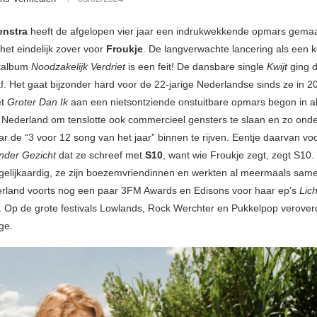
enstra
heeft de afgelopen vier jaar een indrukwekkende opmars gemaa
het eindelijk zover voor
Froukje
. De langverwachte lancering als een 
talbum
Noodzakelijk Verdriet
is een feit! De dansbare single
Kwijt
ging 
af. Het gaat bijzonder hard voor de 22-jarige Nederlandse sinds ze in 2
et
Groter Dan Ik
aan een nietsontziende onstuitbare opmars begon in al
Nederland om tenslotte ook commercieel gensters te slaan en zo ond
ar de “3 voor 12 song van het jaar” binnen te rijven. Eentje daarvan vo
nder Gezicht
dat ze schreef met
S10
, want wie Froukje zegt, zegt S10
 gelijkaardig, ze zijn boezemvriendinnen en werkten al meermaals sam
rland voorts nog een paar 3FM Awards en Edisons voor haar ep’s
Lic
. Op de grote festivals Lowlands, Rock Werchter en Pukkelpop verover
ge.