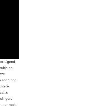
ertuigend,
roukje op
onze
de song nog
chtere
at is
eslingerd
ummer raakt