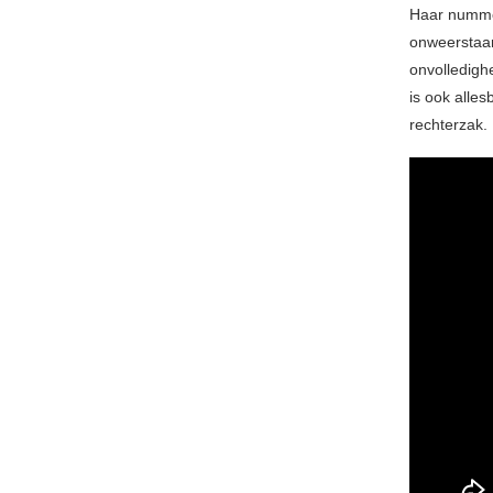
Haar nummer
onweerstaan
onvolledighe
is ook alles
rechterzak. 