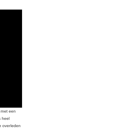
n met een
s heel
te overleden